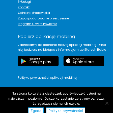
E-Usługi
Kontakt
Ochrona środowiska
Zagospodarowanie przestrzenne
Program Czyste Powietrze
Pobierz aplikację mobilną
Zachęcamy do pobrania naszej aplikacji mobilnej. Dzięki
niej będziesz na bieżąco z informacjami ze Starych Babic
Polityka prywatności aplikacji mobilnej
>
Ta strona korzysta z ciasteczek aby świadczyć usługi na
najwyższym poziomie. Dalsze korzystanie ze strony oznacza,
copyright© Urząd Gminy Stare Babice
że zgadzasz się na ich użycie.
Zgoda
Polityka prywatności