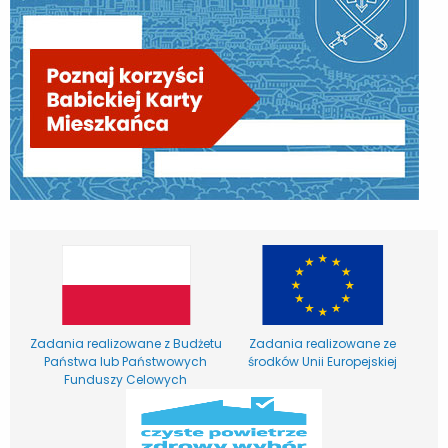
Zadania realizowane z Budżetu
Zadania realizowane ze
Państwa lub Państwowych
środków Unii Europejskiej
Funduszy Celowych