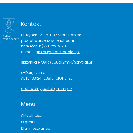
Kontakt
ul. Rynek 32, 05-082 Stare Babice
powiat warszawski zachodni
nr telefonu: (22) 722-95-81
e-mail:
gmina@stare-babice.pl
skrzynka ePUAP: /75ug12rmki/SkrytkaESP
e-Doręczenia:
AE:PL-83124-23816-UIGHJ-23
archiwalny portal gminny >
Menu
Aktualności
O gminie
Dla mieszkańca