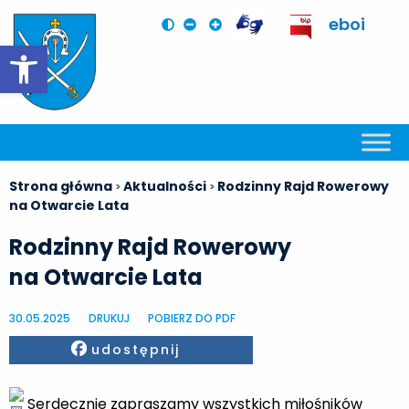
eboi
Otwórz pasek narzędzi
Strona główna
Aktualności
Rodzinny Rajd Rowerowy
>
>
na Otwarcie Lata
Rodzinny Rajd Rowerowy
na Otwarcie Lata
30.05.2025
DRUKUJ
POBIERZ DO PDF
Facebook
udostępnij
Serdecznie zapraszamy wszystkich miłośników