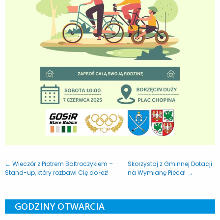
← Wieczór z Piotrem Bałtroczykiem –
Skorzystaj z Gminnej Dotacji
Stand-up, który rozbawi Cię do łez!
na Wymianę Pieca! →
GODZINY OTWARCIA