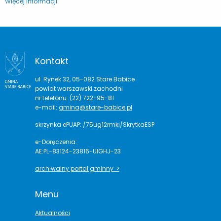
Więcej informacji
Kontakt
ul. Rynek 32, 05-082 Stare Babice
powiat warszawski zachodni
nr telefonu: (22) 722-95-81
e-mail:
gmina@stare-babice.pl
skrzynka ePUAP: /75ug12rmki/SkrytkaESP
e-Doręczenia:
AE:PL-83124-23816-UIGHJ-23
archiwalny portal gminny >
Menu
Aktualności