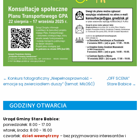
← Konkurs fotograficzny „Niepełnosprawność –
„OFF SCENA”
emocje są zwierciadłem duszy” (temat: MIŁOŚĆ)
Stare Babice →
GODZINY OTWARCIA
Urząd Gminy Stare Babice:
poniedziałek: 8.00 - 17.00
wtorek, środa: 8.00 - 16.00
czwartek:
dzień wewnętrzny
– bez przyjmowania interesantów i