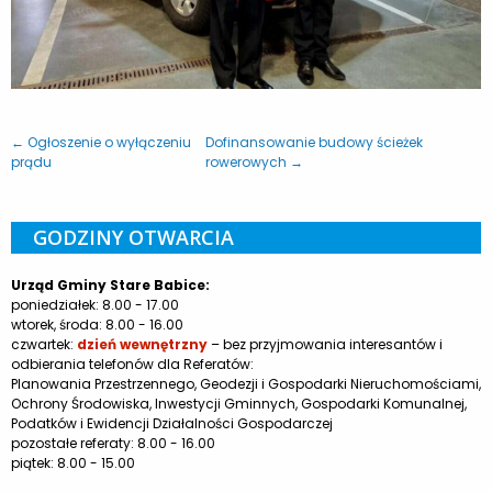
← Ogłoszenie o wyłączeniu
Dofinansowanie budowy ścieżek
prądu
rowerowych →
GODZINY OTWARCIA
Urząd Gminy Stare Babice:
poniedziałek: 8.00 - 17.00
wtorek, środa: 8.00 - 16.00
czwartek:
dzień wewnętrzny
– bez przyjmowania interesantów i
odbierania telefonów dla Referatów:
Planowania Przestrzennego, Geodezji i Gospodarki Nieruchomościami,
Ochrony Środowiska, Inwestycji Gminnych, Gospodarki Komunalnej,
Podatków i Ewidencji Działalności Gospodarczej
pozostałe referaty: 8.00 - 16.00
piątek: 8.00 - 15.00