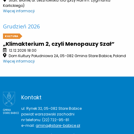
Start: Błonie, ul. Lesznowska 15a (przy Hali im. Zygmunta
Karlickiego)
Więcej informacji
Grudzień 2026
KULTURA
„Klimakterium 2, czyli Menopauzy Szał”
12.12.2026 18:00
Dom Kultury Południowa 2A, 05-082 Gmina Stare Babice, Poland
Więcej informacji
Kontakt
ul. Rynek 32, 05-082 Stare Babice
powiat warszawski zachodni
nr telefonu: (22) 722-95-81
e-mail:
gmina@stare-babice.pl