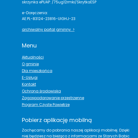
skrzynka ePUAP: /75ug12rmki/SkrytkaESP
e-Doręczenia:
AE:PL-83124-23816-UIGHJ-23
archiwalny portal gminny >
Menu
Aktualności
O gminie
Dla mieszkańca
E-Usługi
Kontakt
Ochrona środowiska
Zagospodarowanie przestrzenne
Program Czyste Powietrze
Pobierz aplikację mobilną
Zachęcamy do pobrania naszej aplikacji mobilnej. Dzięki
niej będziesz na bieżąco z informacjami ze Starych Babic