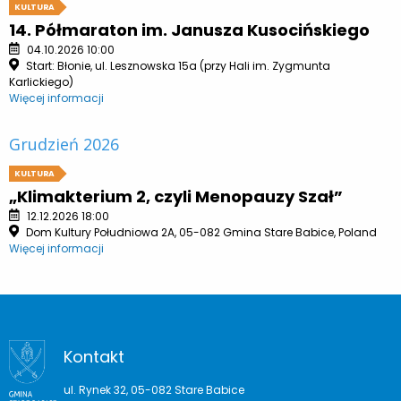
KULTURA
14. Półmaraton im. Janusza Kusocińskiego
04.10.2026 10:00
Start: Błonie, ul. Lesznowska 15a (przy Hali im. Zygmunta
Karlickiego)
Więcej informacji
Grudzień 2026
KULTURA
„Klimakterium 2, czyli Menopauzy Szał”
12.12.2026 18:00
Dom Kultury Południowa 2A, 05-082 Gmina Stare Babice, Poland
Więcej informacji
Kontakt
ul. Rynek 32, 05-082 Stare Babice