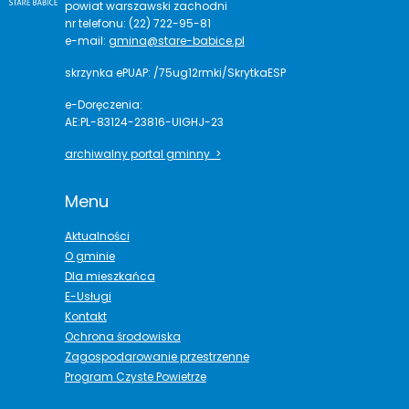
powiat warszawski zachodni
nr telefonu: (22) 722-95-81
e-mail:
gmina@stare-babice.pl
skrzynka ePUAP: /75ug12rmki/SkrytkaESP
e-Doręczenia:
AE:PL-83124-23816-UIGHJ-23
archiwalny portal gminny >
Menu
Aktualności
O gminie
Dla mieszkańca
E-Usługi
Kontakt
Ochrona środowiska
Zagospodarowanie przestrzenne
Program Czyste Powietrze