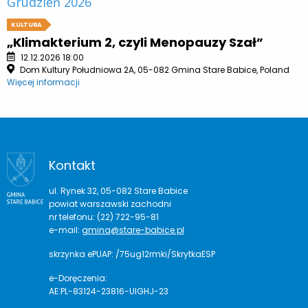
Grudzień 2026
KULTURA
„Klimakterium 2, czyli Menopauzy Szał”
12.12.2026 18:00
Dom Kultury Południowa 2A, 05-082 Gmina Stare Babice, Poland
Więcej informacji
Kontakt
ul. Rynek 32, 05-082 Stare Babice
powiat warszawski zachodni
nr telefonu: (22) 722-95-81
e-mail:
gmina@stare-babice.pl
skrzynka ePUAP: /75ug12rmki/SkrytkaESP
e-Doręczenia:
AE:PL-83124-23816-UIGHJ-23