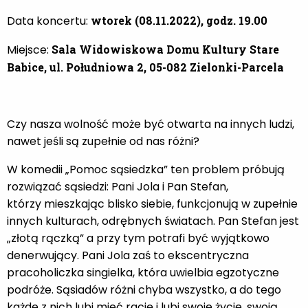
Data koncertu:
wtorek (08.11.2022), godz. 19.00
Miejsce:
Sala Widowiskowa Domu Kultury Stare
Babice, ul. Południowa 2, 05-082 Zielonki-Parcela
Czy nasza wolność może być otwarta na innych ludzi,
nawet jeśli są zupełnie od nas różni?
W komedii „Pomoc sąsiedzka” ten problem próbują
rozwiązać sąsiedzi: Pani Jola i Pan Stefan,
którzy mieszkając blisko siebie, funkcjonują w zupełnie
innych kulturach, odrębnych światach. Pan Stefan jest
„złotą rączką” a przy tym potrafi być wyjątkowo
denerwujący. Pani Jola zaś to ekscentryczna
pracoholiczka singielka, która uwielbia egzotyczne
podróże. Sąsiadów różni chyba wszystko, a do tego
każde z nich lubi mieć rację i lubi swoje życie, swoją