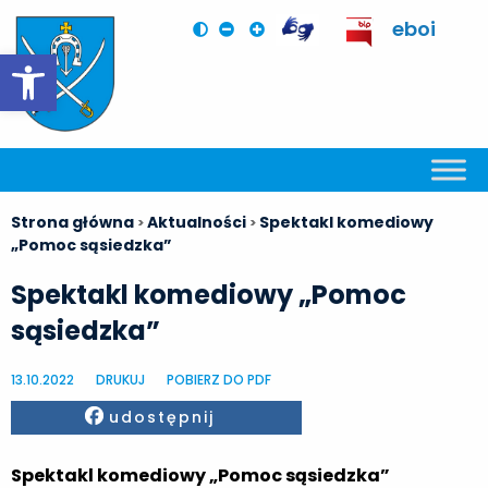
eboi
Otwórz pasek narzędzi
Strona główna
Aktualności
Spektakl komediowy
>
>
„Pomoc sąsiedzka”
Spektakl komediowy „Pomoc
sąsiedzka”
13.10.2022
DRUKUJ
POBIERZ DO PDF
Facebook
udostępnij
Spektakl komediowy „Pomoc sąsiedzka”