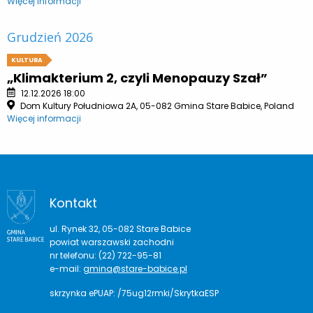
Więcej informacji
Grudzień 2026
KULTURA
„Klimakterium 2, czyli Menopauzy Szał”
12.12.2026 18:00
Dom Kultury Południowa 2A, 05-082 Gmina Stare Babice, Poland
Więcej informacji
Kontakt
ul. Rynek 32, 05-082 Stare Babice
powiat warszawski zachodni
nr telefonu: (22) 722-95-81
e-mail:
gmina@stare-babice.pl
skrzynka ePUAP: /75ug12rmki/SkrytkaESP