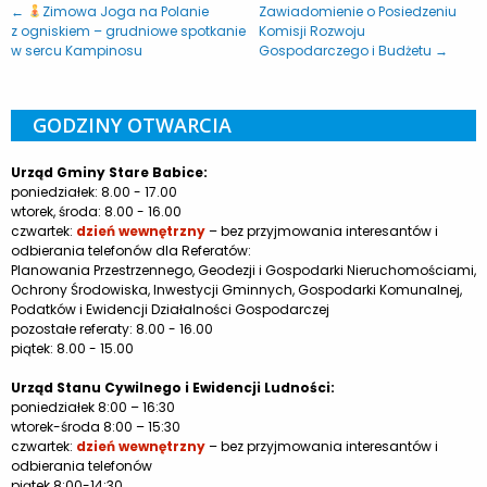
←
Zimowa Joga na Polanie
Zawiadomienie o Posiedzeniu
z ogniskiem – grudniowe spotkanie
Komisji Rozwoju
w sercu Kampinosu
Gospodarczego i Budżetu →
GODZINY OTWARCIA
Urząd Gminy Stare Babice:
poniedziałek: 8.00 - 17.00
wtorek, środa: 8.00 - 16.00
czwartek:
dzień wewnętrzny
– bez przyjmowania interesantów i
odbierania telefonów dla Referatów:
Planowania Przestrzennego, Geodezji i Gospodarki Nieruchomościami,
Ochrony Środowiska, Inwestycji Gminnych, Gospodarki Komunalnej,
Podatków i Ewidencji Działalności Gospodarczej
pozostałe referaty: 8.00 - 16.00
piątek: 8.00 - 15.00
Urząd Stanu Cywilnego i Ewidencji Ludności:
poniedziałek 8:00 – 16:30
wtorek-środa 8:00 – 15:30
czwartek:
dzień wewnętrzny
– bez przyjmowania interesantów i
odbierania telefonów
piątek 8:00-14:30