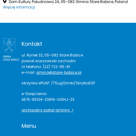
Dom Kultury Południowa 2A, 05-082 Gmina Stare Babice, Poland
Więcej informacji
Kontakt
ul. Rynek 32, 05-082 Stare Babice
powiat warszawski zachodni
nr telefonu: (22) 722-95-81
e-mail:
gmina@stare-babice.pl
skrzynka ePUAP: /75ug12rmki/SkrytkaESP
e-Doręczenia:
AE:PL-83124-23816-UIGHJ-23
archiwalny portal gminny >
Menu