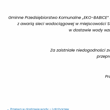
Gminne Przedsiębiorstwo Komunalne „EKO-BABICE” sp.
z awarią sieci wodociągowej w miejscowości St
w dostawie wody wzd
Za zaistniałe niedogodności związane
przep
Pracujemy nad jak najsz
Z pow
← Przerwa w dostawie wody – Latchorzew