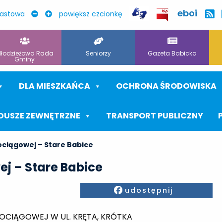
eboi
rastowa
powiększ czcionkę
łodzieżowa Rada
Seniorzy
Gazeta Babicka
Gminy
DLA MIESZKAŃCA
OCHRONA ŚRODOWISKA
DUSZE ZEWNĘTRZNE
TRANSPORT PUBLICZNY
ociągowej – Stare Babice
j – Stare Babice
Facebook
udostępnij
OCIĄGOWEJ W UL. KRĘTA, KRÓTKA