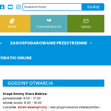
ePUAP
Fotowoltaika UG
Opłaty
ZAGOSPODAROWANIE PRZESTRZENNE
PODATKI ONLINE
GODZINY OTWARCIA
Urząd Gminy Stare Babice:
poniedziałek: 8.00 - 17.00
wtorek, środa: 8.00 - 16.00
czwartek:
dzień wewnętrzny
– bez przyjmowania interesantów i