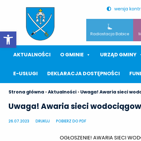
wersja kont
Otwórz pasek narzędzi
Radiostacja Babice
M
AKTUALNOŚCI
O GMINIE
URZĄD GMINY
E-USŁUGI
DEKLARACJA DOSTĘPNOŚCI
FUN
Strona główna
Aktualności
Uwaga! Awaria sieci wod
>
>
Uwaga! Awaria sieci wodociągowe
26.07.2023
DRUKUJ
POBIERZ DO PDF
OGŁOSZENIE! AWARIA SIECI WOD