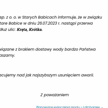
 z o. o. w Starych Babicach informuje, że w związku
are Babice w dniu 26.07.2023 r. nastąpi przerwa
łuż ulic:
Kręta, Krótka.
 z brakiem dostawy wody bardzo Państwa
raszamy
.
ybszym usunięciem awarii.
ażaniem
Planowane wyłączenia prądu – Latchorzew →