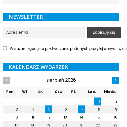
NEWSLETTER
Wyrażam zgodę na przetwarzanie podanych powyżej danych w celu
KALENDARZ WYDARZEŃ
sierpień 2026
<
>
Pon.
Wt.
Śr.
Czw.
Pt.
Sob.
Niedz.
1
2
3
4
5
6
7
8
9
10
11
12
13
14
15
16
17
18
19
20
21
22
23