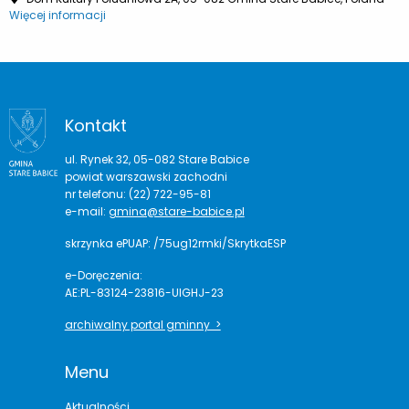
Więcej informacji
Kontakt
ul. Rynek 32, 05-082 Stare Babice
powiat warszawski zachodni
nr telefonu: (22) 722-95-81
e-mail:
gmina@stare-babice.pl
skrzynka ePUAP: /75ug12rmki/SkrytkaESP
e-Doręczenia:
AE:PL-83124-23816-UIGHJ-23
archiwalny portal gminny >
Menu
Aktualności