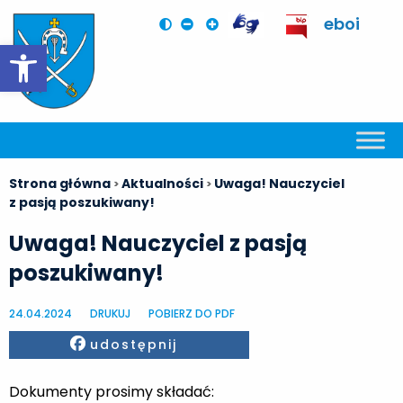
eboi
Otwórz pasek narzędzi
Strona główna
Aktualności
Uwaga! Nauczyciel
>
>
z pasją poszukiwany!
Uwaga! Nauczyciel z pasją
poszukiwany!
24.04.2024
DRUKUJ
POBIERZ DO PDF
Facebook
udostępnij
Dokumenty prosimy składać: