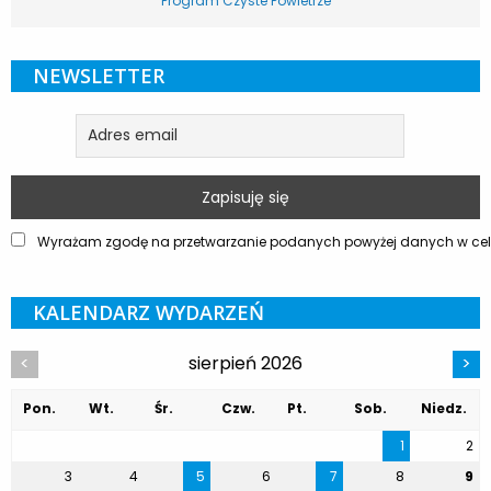
Program Czyste Powietrze
NEWSLETTER
Wyrażam zgodę na przetwarzanie podanych powyżej danych w celu
KALENDARZ WYDARZEŃ
sierpień 2026
<
>
Pon.
Wt.
Śr.
Czw.
Pt.
Sob.
Niedz.
1
2
3
4
5
6
7
8
9