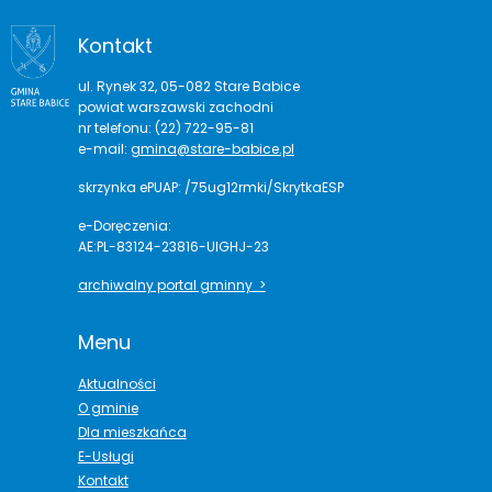
Kontakt
ul. Rynek 32, 05-082 Stare Babice
powiat warszawski zachodni
nr telefonu: (22) 722-95-81
e-mail:
gmina@stare-babice.pl
skrzynka ePUAP: /75ug12rmki/SkrytkaESP
e-Doręczenia:
AE:PL-83124-23816-UIGHJ-23
archiwalny portal gminny >
Menu
Aktualności
O gminie
Dla mieszkańca
E-Usługi
Kontakt