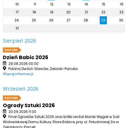
10
11
12
13
14
15
16
17
18
19
20
21
22
23
24
25
26
27
28
29
30
31
Sierpień 2026
KULTURA
Dzień Babic 2026
29.08.2026 00:00
Polana Dwóch Stawów, Zielonki-Parcela
Więcej informacji
Wrzesień 2026
KULTURA
Ogrody Sztuki 2026
20.09.2026 11:00
Finał Ogrodów Sztuki 2026 oraz krótki recital Moniki Węgiel w Sali
Widowiskowej Domu Kultury Stare Babice, przy ul. Południowej 2a w
Zielonkach-Parceli