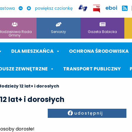
eboi
rastowa
powiększ czcionkę
łodzieżowa Rada
Seniorzy
Gazeta Babicka
Gminy
DLA MIESZKAŃCA
OCHRONA ŚRODOWISKA
DUSZE ZEWNĘTRZNE
TRANSPORT PUBLICZNY
odzieży 12 lat+ i dorosłych
2 lat+ i dorosłych
Facebook
udostępnij
 osoby dorosłe!