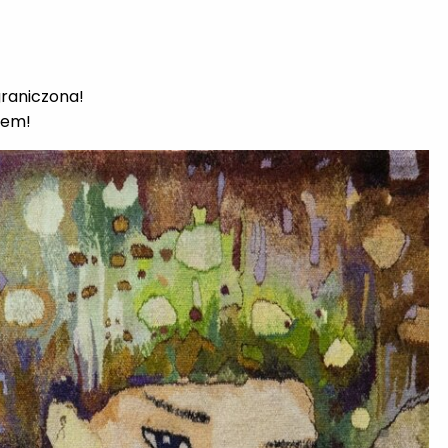
graniczona!
twem!