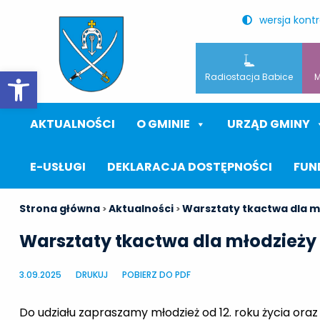
wersja kont
Otwórz pasek narzędzi
Radiostacja Babice
M
AKTUALNOŚCI
O GMINIE
URZĄD GMINY
E-USŁUGI
DEKLARACJA DOSTĘPNOŚCI
FUN
Strona główna
Aktualności
Warsztaty tkactwa dla mł
>
>
Warsztaty tkactwa dla młodzieży 1
3.09.2025
DRUKUJ
POBIERZ DO PDF
Do udziału zapraszamy młodzież od 12. roku życia oraz