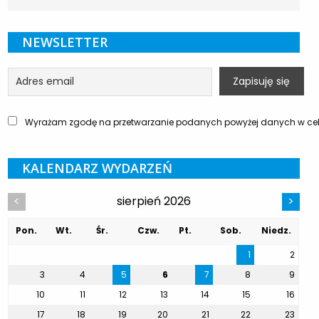
NEWSLETTER
Wyrażam zgodę na przetwarzanie podanych powyżej danych w celu
KALENDARZ WYDARZEŃ
sierpień 2026
<
>
Pon.
Wt.
Śr.
Czw.
Pt.
Sob.
Niedz.
1
2
3
4
5
6
7
8
9
10
11
12
13
14
15
16
17
18
19
20
21
22
23