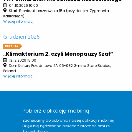
04.10.2026 10:00
Start: Błonie, ul. Lesznowska 15a (przy Hali im. Zygmunta
Karlickiego)
Więcej informacji
Grudzień 2026
KULTURA
„Klimakterium 2, czyli Menopauzy Szał”
12.12.2026 18:00
Dom Kultury Południowa 2A, 05-082 Gmina Stare Babice,
Poland
Więcej informacji
Pobierz aplikację mobilną
Zachęcamy do pobrania naszej aplikacji mobilnej.
Dzięki niej będziesz na bieżąco z informacjami ze
Starych Babic