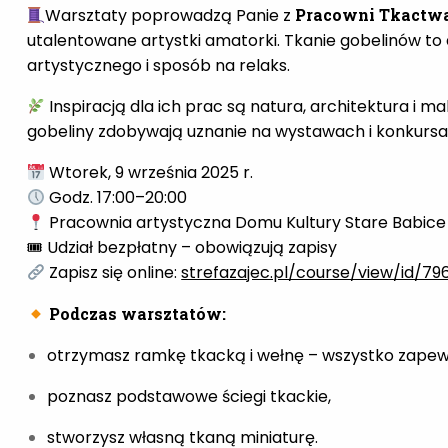
Warsztaty poprowadzą Panie z
Pracowni Tkactwa
utalentowane artystki amatorki. Tkanie gobelinów to d
artystycznego i sposób na relaks.
Inspiracją dla ich prac są natura, architektura i ma
gobeliny zdobywają uznanie na wystawach i konkursac
Wtorek, 9 września 2025 r.
Godz. 17:00–20:00
Pracownia artystyczna Domu Kultury Stare Babice
🎟 Udział bezpłatny – obowiązują zapisy
Zapisz się online:
strefazajec.pl/course/view/id/79
Podczas warsztatów:
otrzymasz ramkę tkacką i wełnę – wszystko zapewn
poznasz podstawowe ściegi tkackie,
stworzysz własną tkaną miniaturę.