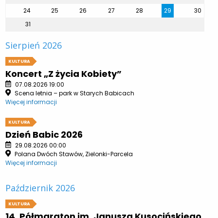
24
25
26
27
28
29
30
31
Sierpień 2026
KULTURA
Koncert „Z życia Kobiety”
07.08.2026 19:00
Scena letnia – park w Starych Babicach
Więcej informacji
KULTURA
Dzień Babic 2026
29.08.2026 00:00
Polana Dwóch Stawów, Zielonki-Parcela
Więcej informacji
Październik 2026
KULTURA
14. Półmaraton im. Janusza Kusocińskiego