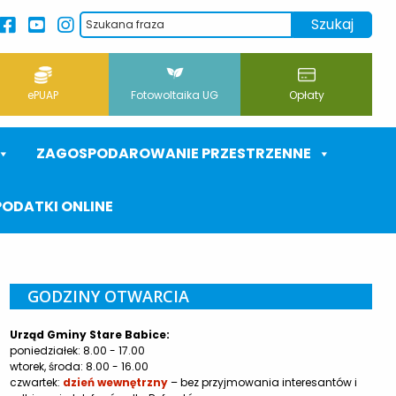
ePUAP
Fotowoltaika UG
Opłaty
ZAGOSPODAROWANIE PRZESTRZENNE
PODATKI ONLINE
GODZINY OTWARCIA
Urząd Gminy Stare Babice:
poniedziałek: 8.00 - 17.00
wtorek, środa: 8.00 - 16.00
czwartek:
dzień wewnętrzny
– bez przyjmowania interesantów i