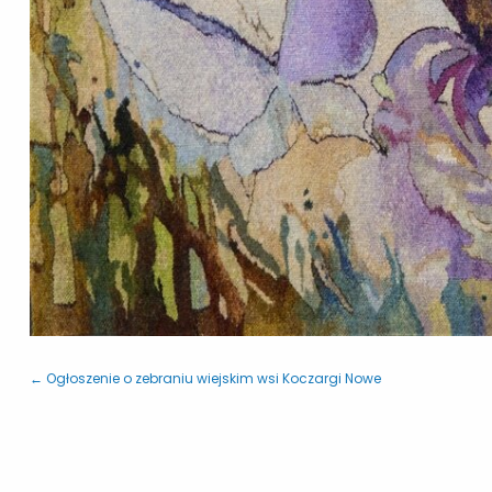
← Ogłoszenie o zebraniu wiejskim wsi Koczargi Nowe