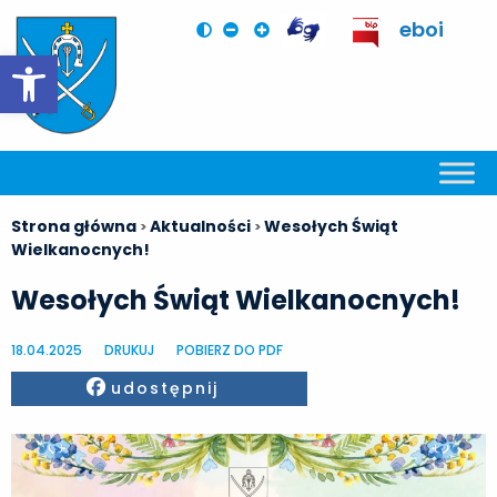
eboi
Otwórz pasek narzędzi
Strona główna
Aktualności
Wesołych Świąt
>
>
Wielkanocnych!
Wesołych Świąt Wielkanocnych!
18.04.2025
DRUKUJ
POBIERZ DO PDF
Facebook
udostępnij