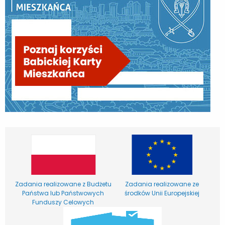
Zadania realizowane z Budżetu
Zadania realizowane ze
Państwa lub Państwowych
środków Unii Europejskiej
Funduszy Celowych