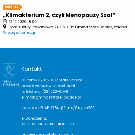
KULTURA
„Klimakterium 2, czyli Menopauzy Szał”
12.12.2026 18:00
Dom Kultury Południowa 2A, 05-082 Gmina Stare Babice, Poland
Więcej informacji
Kontakt
ul. Rynek 32, 05-082 Stare Babice
powiat warszawski zachodni
nr telefonu: (22) 722-95-81
e-mail:
gmina@stare-babice.pl
skrzynka ePUAP: /75ug12rmki/SkrytkaESP
e-Doręczenia:
AE:PL-83124-23816-UIGHJ-23
archiwalny portal gminny >