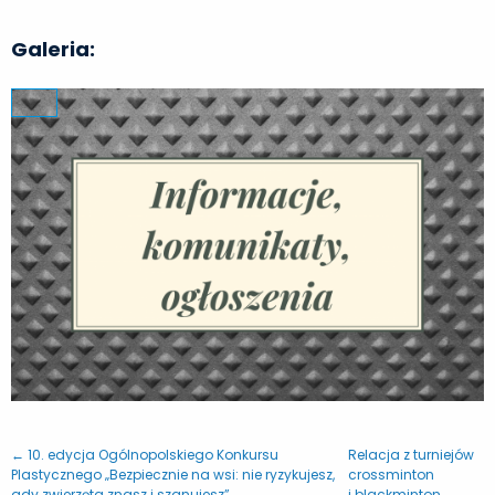
Galeria:
← 10. edycja Ogólnopolskiego Konkursu
Relacja z turniejów
Plastycznego „Bezpiecznie na wsi: nie ryzykujesz,
crossminton
gdy zwierzęta znasz i szanujesz”
i blackminton →