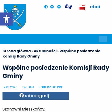
eboi
Otwórz pasek narzędzi
Strona główna
Aktualności
Wspólne posiedzenie
>
>
Komisji Rady Gminy
Wspólne posiedzenie Komisji Rady
Gminy
17.01.2020
DRUKUJ
POBIERZ DO PDF
Facebook
udostępnij
Szanowni Mieszkańcy,