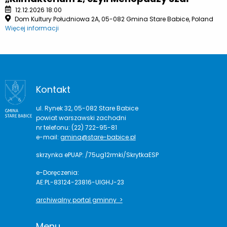
12.12.2026 18:00
Dom Kultury Południowa 2A, 05-082 Gmina Stare Babice, Poland
Więcej informacji
Kontakt
ul. Rynek 32, 05-082 Stare Babice
powiat warszawski zachodni
nr telefonu: (22) 722-95-81
e-mail:
gmina@stare-babice.pl
skrzynka ePUAP: /75ug12rmki/SkrytkaESP
e-Doręczenia:
AE:PL-83124-23816-UIGHJ-23
archiwalny portal gminny >
Menu