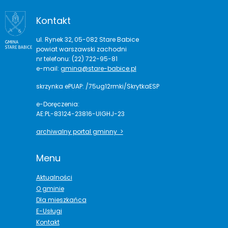
Kontakt
ul. Rynek 32, 05-082 Stare Babice
powiat warszawski zachodni
nr telefonu: (22) 722-95-81
e-mail:
gmina@stare-babice.pl
skrzynka ePUAP: /75ug12rmki/SkrytkaESP
e-Doręczenia:
AE:PL-83124-23816-UIGHJ-23
archiwalny portal gminny >
Menu
Aktualności
O gminie
Dla mieszkańca
E-Usługi
Kontakt