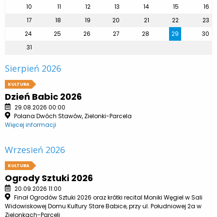
10
11
12
13
14
15
16
17
18
19
20
21
22
23
24
25
26
27
28
29
30
31
Sierpień 2026
KULTURA
Dzień Babic 2026
29.08.2026 00:00
Polana Dwóch Stawów, Zielonki-Parcela
Więcej informacji
Wrzesień 2026
KULTURA
Ogrody Sztuki 2026
20.09.2026 11:00
Finał Ogrodów Sztuki 2026 oraz krótki recital Moniki Węgiel w Sali
Widowiskowej Domu Kultury Stare Babice, przy ul. Południowej 2a w
Zielonkach-Parceli