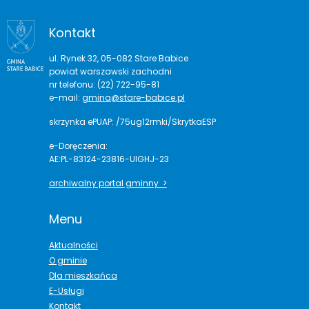
Kontakt
ul. Rynek 32, 05-082 Stare Babice
powiat warszawski zachodni
nr telefonu: (22) 722-95-81
e-mail:
gmina@stare-babice.pl
skrzynka ePUAP: /75ug12rmki/SkrytkaESP
e-Doręczenia:
AE:PL-83124-23816-UIGHJ-23
archiwalny portal gminny >
Menu
Aktualności
O gminie
Dla mieszkańca
E-Usługi
Kontakt