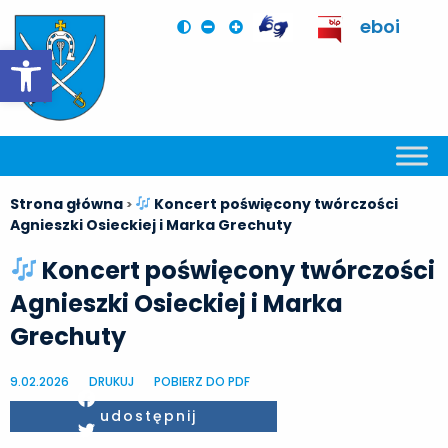
eboi
Otwórz pasek narzędzi
Strona główna
Koncert poświęcony twórczości
>
Agnieszki Osieckiej i Marka Grechuty
Koncert poświęcony twórczości
Agnieszki Osieckiej i Marka
Grechuty
9.02.2026
DRUKUJ
POBIERZ DO PDF
Facebook
udostępnij
Twitter