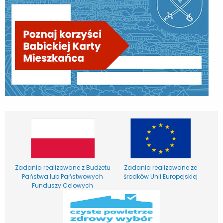
Zadania realizowane z Budżetu
Zadania realizowane ze
Państwa lub Państwowych
środków Unii Europejskiej
Funduszy Celowych