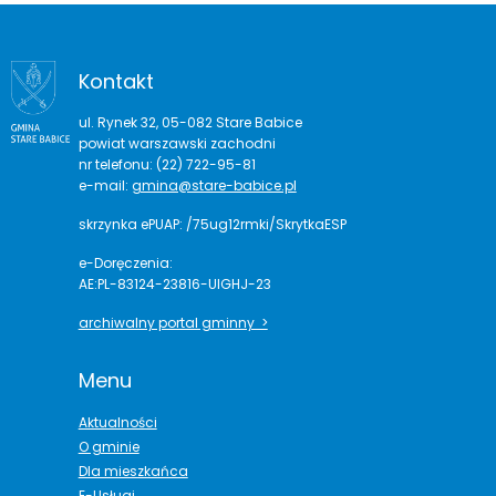
Kontakt
ul. Rynek 32, 05-082 Stare Babice
powiat warszawski zachodni
nr telefonu: (22) 722-95-81
e-mail:
gmina@stare-babice.pl
skrzynka ePUAP: /75ug12rmki/SkrytkaESP
e-Doręczenia:
AE:PL-83124-23816-UIGHJ-23
archiwalny portal gminny >
Menu
Aktualności
O gminie
Dla mieszkańca
E-Usługi