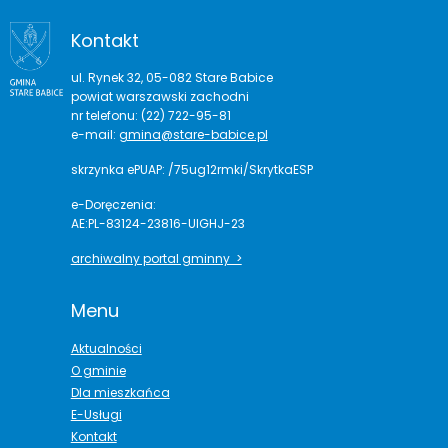
Kontakt
ul. Rynek 32, 05-082 Stare Babice
powiat warszawski zachodni
nr telefonu: (22) 722-95-81
e-mail:
gmina@stare-babice.pl
skrzynka ePUAP: /75ug12rmki/SkrytkaESP
e-Doręczenia:
AE:PL-83124-23816-UIGHJ-23
archiwalny portal gminny >
Menu
Aktualności
O gminie
Dla mieszkańca
E-Usługi
Kontakt