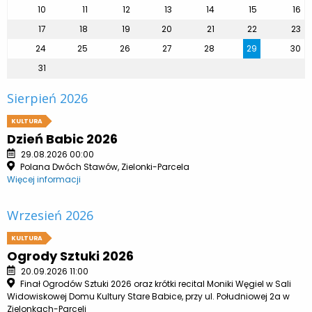
10
11
12
13
14
15
16
17
18
19
20
21
22
23
24
25
26
27
28
29
30
31
Sierpień 2026
KULTURA
Dzień Babic 2026
29.08.2026 00:00
Polana Dwóch Stawów, Zielonki-Parcela
Więcej informacji
Wrzesień 2026
KULTURA
Ogrody Sztuki 2026
20.09.2026 11:00
Finał Ogrodów Sztuki 2026 oraz krótki recital Moniki Węgiel w Sali
Widowiskowej Domu Kultury Stare Babice, przy ul. Południowej 2a w
Zielonkach-Parceli