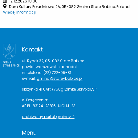
12.12.2026 18:00
Dom Kultury Południowa 2A, 05-082 Gmina Stare Babice, Poland
Więcej informacji
Kontakt
ul. Rynek 32, 05-082 Stare Babice
powiat warszawski zachodni
nr telefonu: (22) 722-95-81
e-mail:
gmina@stare-babice.pl
skrzynka ePUAP: /75ug12rmki/SkrytkaESP
e-Doręczenia:
AE:PL-83124-23816-UIGHJ-23
archiwalny portal gminny >
Menu