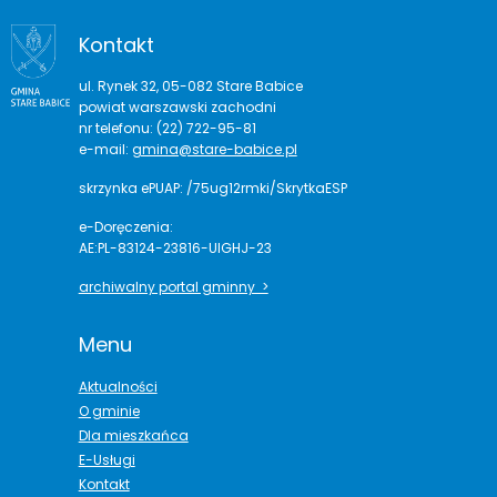
Kontakt
ul. Rynek 32, 05-082 Stare Babice
powiat warszawski zachodni
nr telefonu: (22) 722-95-81
e-mail:
gmina@stare-babice.pl
skrzynka ePUAP: /75ug12rmki/SkrytkaESP
e-Doręczenia:
AE:PL-83124-23816-UIGHJ-23
archiwalny portal gminny >
Menu
Aktualności
O gminie
Dla mieszkańca
E-Usługi
Kontakt