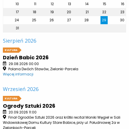
10
11
12
13
14
15
16
17
18
19
20
21
22
23
24
25
26
27
28
29
30
31
Sierpień 2026
KULTURA
Dzień Babic 2026
29.08.2026 00:00
Polana Dwóch Stawów, Zielonki-Parcela
Więcej informacji
Wrzesień 2026
KULTURA
Ogrody Sztuki 2026
20.09.2026 11:00
Finał Ogrodów Sztuki 2026 oraz krótki recital Moniki Węgiel w Sali
Widowiskowej Domu Kultury Stare Babice, przy ul. Południowej 2a w
Zielonkach-Parceli