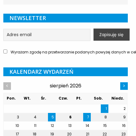
NEWSLETTER
Wyrażam zgodę na przetwarzanie podanych powyżej danych w celu
KALENDARZ WYDARZEŃ
sierpień 2026
<
>
Pon.
Wt.
Śr.
Czw.
Pt.
Sob.
Niedz.
1
2
3
4
5
6
7
8
9
10
11
12
13
14
15
16
17
18
19
20
21
22
23