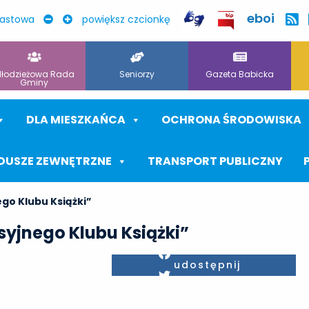
eboi
rastowa
powiększ czcionkę
łodzieżowa Rada
Seniorzy
Gazeta Babicka
Gminy
DLA MIESZKAŃCA
OCHRONA ŚRODOWISKA
DUSZE ZEWNĘTRZNE
TRANSPORT PUBLICZNY
go Klubu Książki”
yjnego Klubu Książki”
Facebook
udostępnij
Twitter