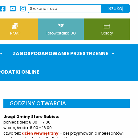
ePUAP
Fotowoltaika UG
Opłaty
ZAGOSPODAROWANIE PRZESTRZENNE
PODATKI ONLINE
GODZINY OTWARCIA
Urząd Gminy Stare Babice:
poniedziałek: 8.00 - 17.00
wtorek, środa: 8.00 - 16.00
czwartek:
dzień wewnętrzny
– bez przyjmowania interesantów i