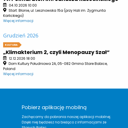
04.10.2026 10:00
Start: Błonie, ul. Lesznowska 15a (przy Hali im. Zygmunta
Karlickiego)
Więcej informacji
Grudzień 2026
KULTURA
„Klimakterium 2, czyli Menopauzy Szał”
12.12.2026 18:00
Dom Kultury Południowa 2A, 05-082 Gmina Stare Babice,
Poland
Więcej informacji
Pobierz aplikację mobilną
Zachęcamy do pobrania naszej aplikacji mobilnej.
Dzięki niej będziesz na bieżąco z informacjami ze
Starych Babic