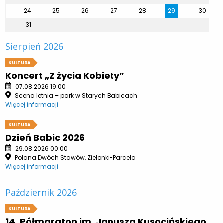
24
25
26
27
28
29
30
31
Sierpień 2026
KULTURA
Koncert „Z życia Kobiety”
07.08.2026 19:00
Scena letnia – park w Starych Babicach
Więcej informacji
KULTURA
Dzień Babic 2026
29.08.2026 00:00
Polana Dwóch Stawów, Zielonki-Parcela
Więcej informacji
Październik 2026
KULTURA
14. Półmaraton im. Janusza Kusocińskiego