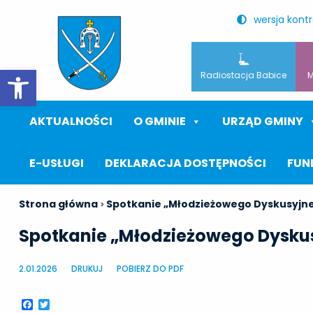
wersja kont
Otwórz pasek narzędzi
Radiostacja Babice
M
AKTUALNOŚCI
O GMINIE
URZĄD GMINY
E-USŁUGI
DEKLARACJA DOSTĘPNOŚCI
FUN
Strona główna
Spotkanie „Młodzieżowego Dyskusyjne
>
Spotkanie „Młodzieżowego Dyskus
2.01.2026
DRUKUJ
POBIERZ DO PDF
Facebook
Twitter