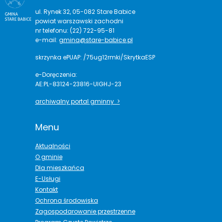
ul. Rynek 32, 05-082 Stare Babice
powiat warszawski zachodni
nr telefonu: (22) 722-95-81
e-mail:
gmina@stare-babice.pl
skrzynka ePUAP: /75ug12rmki/SkrytkaESP
e-Doręczenia:
AE:PL-83124-23816-UIGHJ-23
archiwalny portal gminny >
Menu
Aktualności
O gminie
Dla mieszkańca
E-Usługi
Kontakt
Ochrona środowiska
Zagospodarowanie przestrzenne