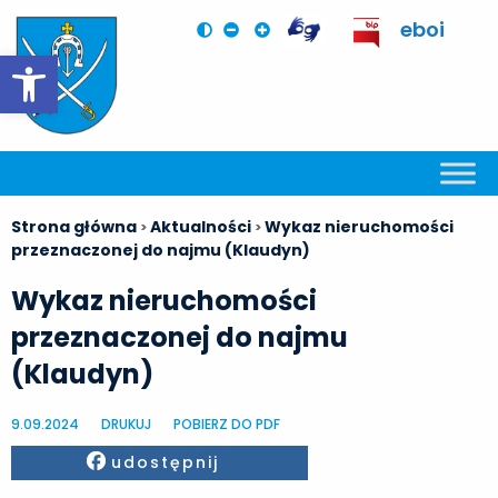
eboi
Otwórz pasek narzędzi
Strona główna
Aktualności
Wykaz nieruchomości
>
>
przeznaczonej do najmu (Klaudyn)
Wykaz nieruchomości
przeznaczonej do najmu
(Klaudyn)
9.09.2024
DRUKUJ
POBIERZ DO PDF
Facebook
udostępnij