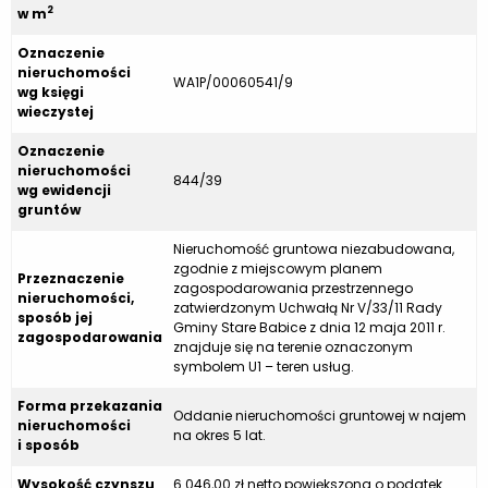
2
w m
Oznaczenie
nieruchomości
WA1P/00060541/9
wg księgi
wieczystej
Oznaczenie
nieruchomości
844/39
wg ewidencji
gruntów
Nieruchomość gruntowa niezabudowana,
zgodnie z miejscowym planem
Przeznaczenie
zagospodarowania przestrzennego
nieruchomości,
zatwierdzonym Uchwałą Nr V/33/11 Rady
sposób jej
Gminy Stare Babice z dnia 12 maja 2011 r.
zagospodarowania
znajduje się na terenie oznaczonym
symbolem U1 – teren usług.
Forma przekazania
Oddanie nieruchomości gruntowej w najem
nieruchomości
na okres 5 lat.
i sposób
Wysokość czynszu
6 046,00 zł netto powiększona o podatek