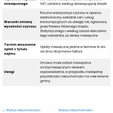
miesięcznego
VAT, ustalony według obowiązującej stawki.
Roczna waloryzacja czynszu w oparciu
średnioroczny wskaźnik cen i usług
Warunki zmiany
konsumpcyjnych za ubiegły rok, ogłaszany
wysokości czynszu
przez Prezesa Głównego Urzędu
Statystycznego i według zasad obliczania
tego wskaźnika, za okresy miesięczne.
Termin wnoszenia
Opłaty miesięczne, płatne w terminie 14 dni
opłat z tytułu
od dnia otrzymania faktury
najmu
Umowa może zostać rozwiązana
za trzymiesięcznym okresem
Uwagi
wypowiedzenia, w przypadku niezbędnej
przydatności nieruchomości na cele własne
gminy.
← Wykaz nieruchomości
Wykaz nieruchomości