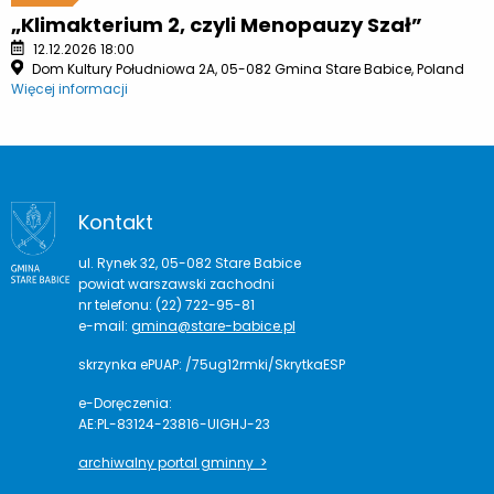
„Klimakterium 2, czyli Menopauzy Szał”
12.12.2026 18:00
Dom Kultury Południowa 2A, 05-082 Gmina Stare Babice, Poland
Więcej informacji
Kontakt
ul. Rynek 32, 05-082 Stare Babice
powiat warszawski zachodni
nr telefonu: (22) 722-95-81
e-mail:
gmina@stare-babice.pl
skrzynka ePUAP: /75ug12rmki/SkrytkaESP
e-Doręczenia:
AE:PL-83124-23816-UIGHJ-23
archiwalny portal gminny >