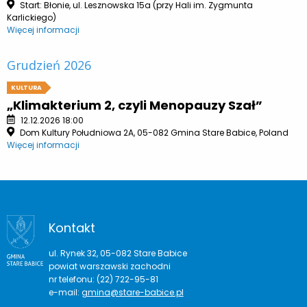
Start: Błonie, ul. Lesznowska 15a (przy Hali im. Zygmunta
Karlickiego)
Więcej informacji
Grudzień 2026
KULTURA
„Klimakterium 2, czyli Menopauzy Szał”
12.12.2026 18:00
Dom Kultury Południowa 2A, 05-082 Gmina Stare Babice, Poland
Więcej informacji
Kontakt
ul. Rynek 32, 05-082 Stare Babice
powiat warszawski zachodni
nr telefonu: (22) 722-95-81
e-mail:
gmina@stare-babice.pl