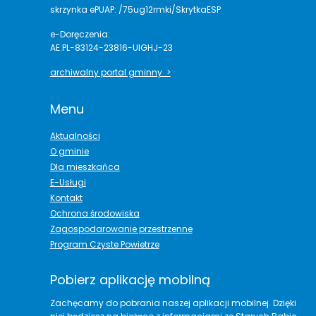
skrzynka ePUAP: /75ug12rmki/SkrytkaESP
e-Doręczenia:
AE:PL-83124-23816-UIGHJ-23
archiwalny portal gminny >
Menu
Aktualności
O gminie
Dla mieszkańca
E-Usługi
Kontakt
Ochrona środowiska
Zagospodarowanie przestrzenne
Program Czyste Powietrze
Pobierz aplikację mobilną
Zachęcamy do pobrania naszej aplikacji mobilnej. Dzięki