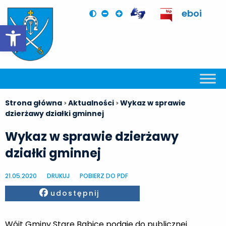
eboi
Otwórz pasek narzędzi
Strona główna
Aktualności
Wykaz w sprawie
>
>
dzierżawy działki gminnej
Wykaz w sprawie dzierżawy
działki gminnej
21.05.2020
DRUKUJ
POBIERZ DO PDF
Facebook
udostępnij
Wójt Gminy Stare Babice podaje do publicznej