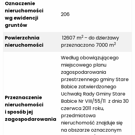
Oznaczenie
nieruchomości
206
wg ewidencji
gruntów
2
Powierzchnia
12607 m
– do dzierżawy
2
nieruchomości
przeznaczono 7000 m
Według obowiązującego
miejscowego planu
zagospodarowania
przestrzennego gminy Stare
Babice zatwierdzonego
Uchwałą Rady Gminy Stare
Przeznaczenie
Babice Nr VIII/55/11 z dnia 30
nieruchomości
czerwca 2011 roku,
i sposób jej
przedmiotowa
zagospodarowania
nieruchomość znajduje się
na obszarze oznaczonym