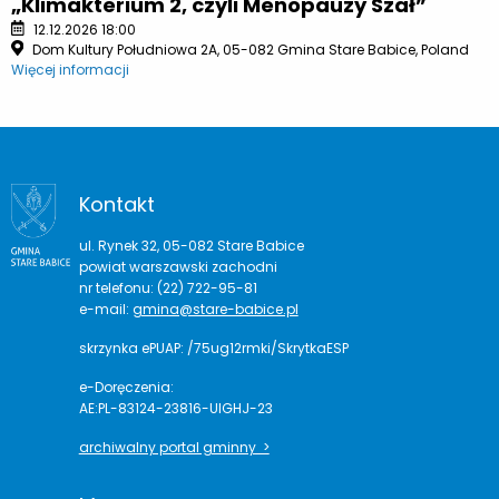
„Klimakterium 2, czyli Menopauzy Szał”
12.12.2026 18:00
Dom Kultury Południowa 2A, 05-082 Gmina Stare Babice, Poland
Więcej informacji
Kontakt
ul. Rynek 32, 05-082 Stare Babice
powiat warszawski zachodni
nr telefonu: (22) 722-95-81
e-mail:
gmina@stare-babice.pl
skrzynka ePUAP: /75ug12rmki/SkrytkaESP
e-Doręczenia:
AE:PL-83124-23816-UIGHJ-23
archiwalny portal gminny >