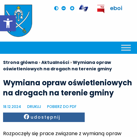
eboi
Otwórz pasek narzędzi
Strona główna
Aktualności
Wymiana opraw
>
>
oświetleniowych na drogach na terenie gminy
Wymiana opraw oświetleniowych
na drogach na terenie gminy
18.12.2024
DRUKUJ
POBIERZ DO PDF
Facebook
udostępnij
Rozpoczęły się prace związane z wymianą opraw