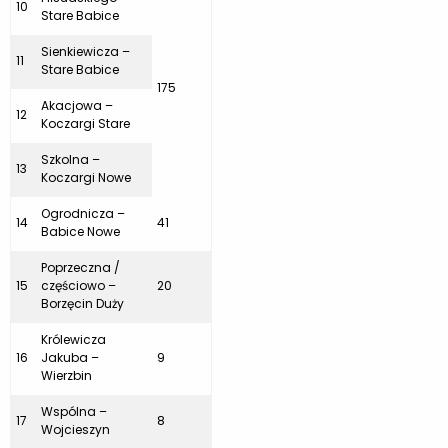
10
Stare Babice
Sienkiewicza –
11
Stare Babice
175
Akacjowa –
12
Koczargi Stare
Szkolna –
13
Koczargi Nowe
Ogrodnicza –
14
41
Babice Nowe
Poprzeczna /
15
częściowo –
20
Borzęcin Duży
Królewicza
16
Jakuba –
9
Wierzbin
Wspólna –
17
8
Wojcieszyn