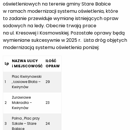
oświetleniowych na terenie gminy Stare Babice
w ramach modernizacji systemu oświetlenia, które
to zadanie przewiduje wymianę istniejących opraw
sodowych na ledy. Obecnie trwają prace
na ul. Kresowej i Kosmowskiej. Pozostałe oprawy będą
wymieniane sukcesywnie w 2025 r. Lista dróg objętych
modernizacją systemu oświetlenia poniżej:
NAZWA ULICY
ILOŚĆ
Lp
i MIEJSCOWOŚĆ
OPRAW
Plac Kwirynowski
1
, Łosiowe Błota –
29
Kwirynów
Żurawiowe
2
Mokradła –
23
Kwirynów
Polna , Plac przy
3
Szkole – Stare
24
Babice