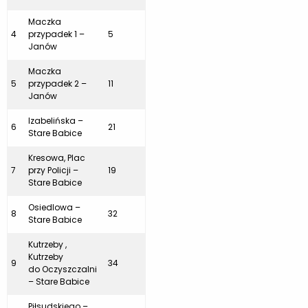
Maczka
4
przypadek 1 –
5
Janów
Maczka
5
przypadek 2 –
11
Janów
Izabelińska –
6
21
Stare Babice
Kresowa, Plac
7
przy Policji –
19
Stare Babice
Osiedlowa –
8
32
Stare Babice
Kutrzeby ,
Kutrzeby
9
34
do Oczyszczalni
– Stare Babice
Piłsudskiego –