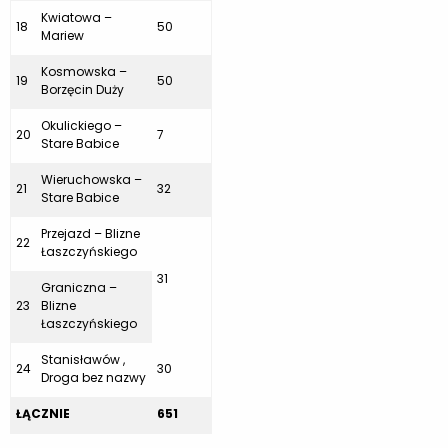
Kwiatowa –
18
50
Mariew
Kosmowska –
19
50
Borzęcin Duży
Okulickiego –
20
7
Stare Babice
Wieruchowska –
21
32
Stare Babice
Przejazd – Blizne
22
Łaszczyńskiego
31
Graniczna –
23
Blizne
Łaszczyńskiego
Stanisławów ,
24
30
Droga bez nazwy
ŁĄCZNIE
651