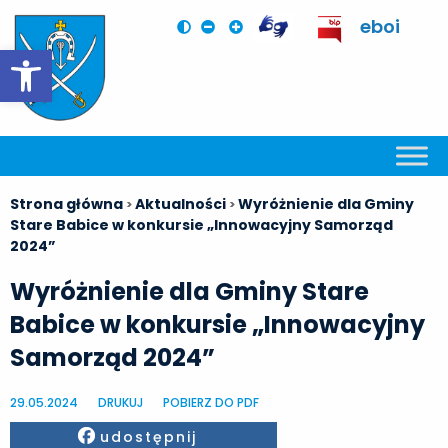
eboi
Otwórz pasek narzędzi
Strona główna
Aktualności
Wyróżnienie dla Gminy
>
>
Stare Babice w konkursie „Innowacyjny Samorząd
2024”
Wyróżnienie dla Gminy Stare
Babice w konkursie „Innowacyjny
Samorząd 2024”
29.05.2024
DRUKUJ
POBIERZ DO PDF
Facebook
udostępnij