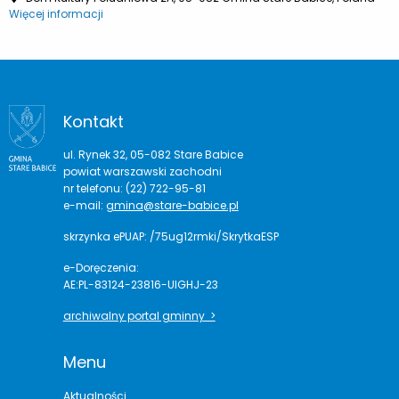
Więcej informacji
Kontakt
ul. Rynek 32, 05-082 Stare Babice
powiat warszawski zachodni
nr telefonu: (22) 722-95-81
e-mail:
gmina@stare-babice.pl
skrzynka ePUAP: /75ug12rmki/SkrytkaESP
e-Doręczenia:
AE:PL-83124-23816-UIGHJ-23
archiwalny portal gminny >
Menu
Aktualności