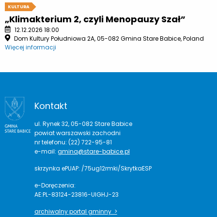
KULTURA
„Klimakterium 2, czyli Menopauzy Szał”
12.12.2026 18:00
Dom Kultury Południowa 2A, 05-082 Gmina Stare Babice, Poland
Więcej informacji
Kontakt
ul. Rynek 32, 05-082 Stare Babice
powiat warszawski zachodni
nr telefonu: (22) 722-95-81
e-mail:
gmina@stare-babice.pl
skrzynka ePUAP: /75ug12rmki/SkrytkaESP
e-Doręczenia:
AE:PL-83124-23816-UIGHJ-23
archiwalny portal gminny >