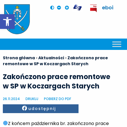
eboi
Otwórz pasek narzędzi
Strona główna
Aktualności
Zakończono prace
>
>
remontowe w SP w Koczargach Starych
Zakończono prace remontowe
w SP w Koczargach Starych
26.11.2024
DRUKUJ
POBIERZ DO PDF
Facebook
udostępnij
Z końcem października br. zakończono prace