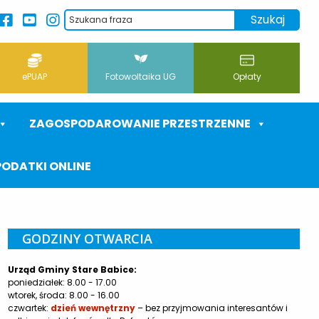
ePUAP
Fotowoltaika UG
Opłaty
ZAGOSPODAROWANIE PRZESTRZENNE
PODATKI ONLINE
GODZINY OTWARCIA
Urząd Gminy Stare Babice:
poniedziałek: 8.00 - 17.00
wtorek, środa: 8.00 - 16.00
czwartek:
dzień wewnętrzny
– bez przyjmowania interesantów i