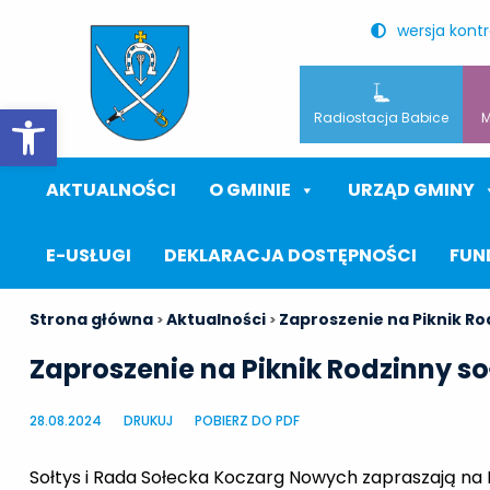
wersja kont
Otwórz pasek narzędzi
Radiostacja Babice
M
AKTUALNOŚCI
O GMINIE
URZĄD GMINY
E-USŁUGI
DEKLARACJA DOSTĘPNOŚCI
FUN
Strona główna
Aktualności
Zaproszenie na Piknik R
>
>
Zaproszenie na Piknik Rodzinny s
28.08.2024
DRUKUJ
POBIERZ DO PDF
Sołtys i Rada Sołecka Koczarg Nowych zapraszają na 