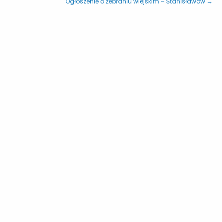
Ogłoszenie o zebraniu wiejskim – Stanisławów →