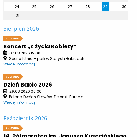
24
25
26
27
28
29
30
31
Sierpień 2026
KULTURA
Koncert „Z życia Kobiety”
07.08.2026 19:00
Scena letnia – park w Starych Babicach
Więcej informacji
KULTURA
Dzień Babic 2026
29.08.2026 00:00
Polana Dwóch Stawów, Zielonki-Parcela
Więcej informacji
Październik 2026
KULTURA
14. Półmaraton im. Janusza Kusocińskiego