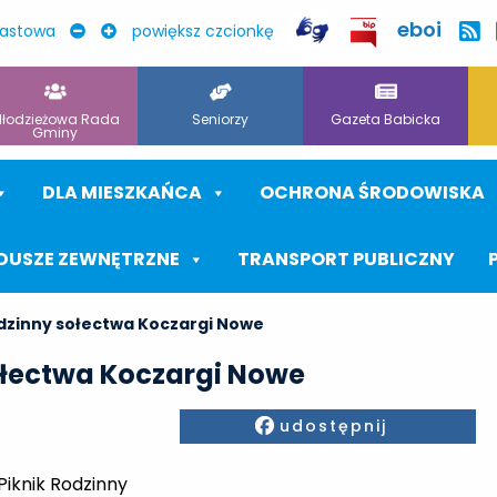
eboi
rastowa
powiększ czcionkę
łodzieżowa Rada
Seniorzy
Gazeta Babicka
Gminy
DLA MIESZKAŃCA
OCHRONA ŚRODOWISKA
DUSZE ZEWNĘTRZNE
TRANSPORT PUBLICZNY
odzinny sołectwa Koczargi Nowe
ołectwa Koczargi Nowe
Facebook
udostępnij
Piknik Rodzinny