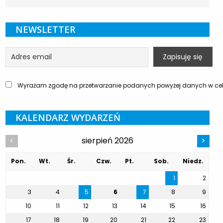
NEWSLETTER
Wyrażam zgodę na przetwarzanie podanych powyżej danych w celu
KALENDARZ WYDARZEŃ
sierpień 2026
<
>
Pon.
Wt.
Śr.
Czw.
Pt.
Sob.
Niedz.
1
2
3
4
5
6
7
8
9
10
11
12
13
14
15
16
17
18
19
20
21
22
23