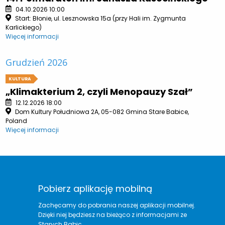
04.10.2026 10:00
Start: Błonie, ul. Lesznowska 15a (przy Hali im. Zygmunta
Karlickiego)
Więcej informacji
Grudzień 2026
KULTURA
„Klimakterium 2, czyli Menopauzy Szał”
12.12.2026 18:00
Dom Kultury Południowa 2A, 05-082 Gmina Stare Babice,
Poland
Więcej informacji
Pobierz aplikację mobilną
Zachęcamy do pobrania naszej aplikacji mobilnej.
Dzięki niej będziesz na bieżąco z informacjami ze
Starych Babic