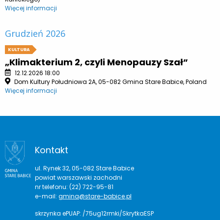
Więcej informacji
Grudzień 2026
KULTURA
„Klimakterium 2, czyli Menopauzy Szał”
12.12.2026 18:00
Dom Kultury Południowa 2A, 05-082 Gmina Stare Babice, Poland
Więcej informacji
Kontakt
ul. Rynek 32, 05-082 Stare Babice
powiat warszawski zachodni
nr telefonu: (22) 722-95-81
e-mail:
gmina@stare-babice.pl
skrzynka ePUAP: /75ug12rmki/SkrytkaESP