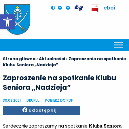
eboi
Otwórz pasek narzędzi
Strona główna
Aktualności
Zaproszenie na spotkanie
>
>
Klubu Seniora „Nadzieja”
Zaproszenie na spotkanie Klubu
Seniora „Nadzieja”
30.08.2021
DRUKUJ
POBIERZ DO PDF
Facebook
udostępnij
Serdecznie zapraszamy na spotkanie
Klubu Seniora