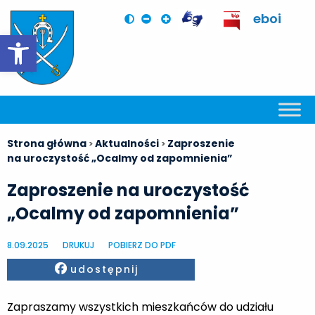
eboi
Otwórz pasek narzędzi
Strona główna
Aktualności
Zaproszenie
>
>
na uroczystość „Ocalmy od zapomnienia”
Zaproszenie na uroczystość
„Ocalmy od zapomnienia”
8.09.2025
DRUKUJ
POBIERZ DO PDF
Facebook
udostępnij
Zapraszamy wszystkich mieszkańców do udziału