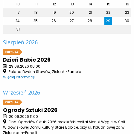
10
11
12
13
14
15
16
17
18
19
20
21
22
23
24
25
26
27
28
29
30
31
Sierpień 2026
KULTURA
Dzień Babic 2026
29.08.2026 00:00
Polana Dwóch Stawów, Zielonki-Parcela
Więcej informacji
Wrzesień 2026
KULTURA
Ogrody Sztuki 2026
20.09.2026 11:00
Finał Ogrodów Sztuki 2026 oraz krótki recital Moniki Węgiel w Sali
Widowiskowej Domu Kultury Stare Babice, przy ul. Południowej 2a w
Zielonkach-Parceli