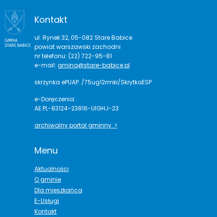
Kontakt
ul. Rynek 32, 05-082 Stare Babice
powiat warszawski zachodni
nr telefonu: (22) 722-95-81
e-mail:
gmina@stare-babice.pl
skrzynka ePUAP: /75ug12rmki/SkrytkaESP
e-Doręczenia:
AE:PL-83124-23816-UIGHJ-23
archiwalny portal gminny >
Menu
Aktualności
O gminie
Dla mieszkańca
E-Usługi
Kontakt