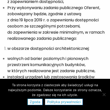
z zapewnianiem dostępności,
Przy wykonywaniu zadania publicznego Oferent,
zobowiązany będzie, zgodnie z ustawą
z dnia 19 lipca 2019 r. o zapewnianiu dostępności
osobom ze szczególnymi potrzebami,
do zapewnienia w zakresie minimalnym, w ramach
realizowanego zadania publicznego:
w obszarze dostępności architektonicznej:
wolnych od barier poziomych i pionowych
przestrzeni komunikacyjnych budynków,
w których realizowane jest zadanie publiczne,
instalacji urządzeń lub zastosowania środków
technicznych i rozwiązań architektonicznych
Ta strona korzysta z ciasteczek aby świadczyć usługi na
w budynku, które umożliwiają dostęp
najwyższym poziomie. Dalsze korzystanie ze strony oznacza,
do pomieszczeń, w których realizowane jest
że zgadzasz się na ich użycie.
zadanie publiczne z wyłączeniem pomieszczeń
Zgoda
Polityka prywatności
technicznych,