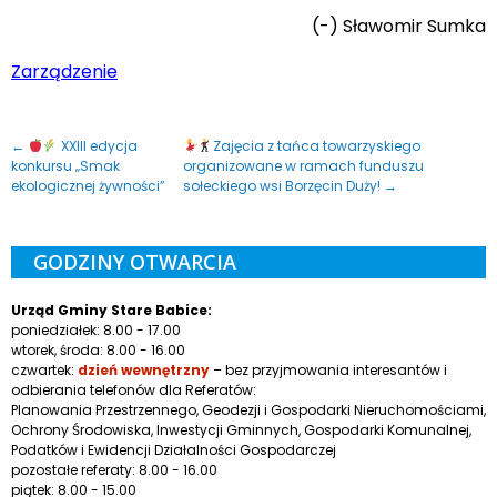
(-) Sławomir Sumka
Zarządzenie
←
XXIII edycja
Zajęcia z tańca towarzyskiego
konkursu „Smak
organizowane w ramach funduszu
ekologicznej żywności”
sołeckiego wsi Borzęcin Duży! →
GODZINY OTWARCIA
Urząd Gminy Stare Babice:
poniedziałek: 8.00 - 17.00
wtorek, środa: 8.00 - 16.00
czwartek:
dzień wewnętrzny
– bez przyjmowania interesantów i
odbierania telefonów dla Referatów:
Planowania Przestrzennego, Geodezji i Gospodarki Nieruchomościami,
Ochrony Środowiska, Inwestycji Gminnych, Gospodarki Komunalnej,
Podatków i Ewidencji Działalności Gospodarczej
pozostałe referaty: 8.00 - 16.00
piątek: 8.00 - 15.00