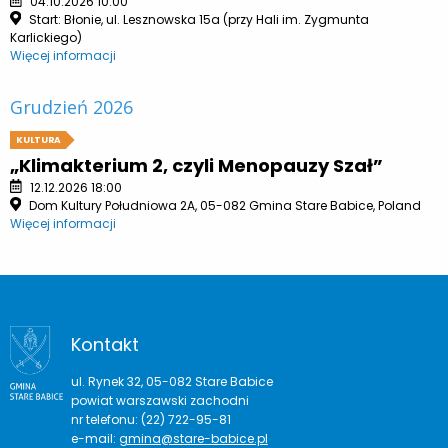
04.10.2026 10:00
Start: Błonie, ul. Lesznowska 15a (przy Hali im. Zygmunta
Karlickiego)
Więcej informacji
Grudzień 2026
KULTURA
„Klimakterium 2, czyli Menopauzy Szał”
12.12.2026 18:00
Dom Kultury Południowa 2A, 05-082 Gmina Stare Babice, Poland
Więcej informacji
Kontakt
ul. Rynek 32, 05-082 Stare Babice
powiat warszawski zachodni
nr telefonu: (22) 722-95-81
e-mail:
gmina@stare-babice.pl