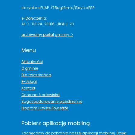
skrzynka ePUAP: /75ug12rmki/SkrytkaESP
e-Doręczenia:
AE:PL-83124-23816-UIGHJ-23
archiwalny portal gminny >
Menu
Aktualności
O gminie
Dla mieszkańca
E-Usługi
Kontakt
Ochrona środowiska
Zagospodarowanie przestrzenne
Program Czyste Powietrze
Pobierz aplikację mobilną
Zachęcamy do pobrania naszej aplikacji mobilnej. Dzięki