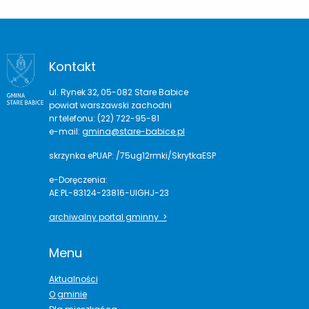
Kontakt
ul. Rynek 32, 05-082 Stare Babice
powiat warszawski zachodni
nr telefonu: (22) 722-95-81
e-mail:
gmina@stare-babice.pl
skrzynka ePUAP: /75ug12rmki/SkrytkaESP
e-Doręczenia:
AE:PL-83124-23816-UIGHJ-23
archiwalny portal gminny >
Menu
Aktualności
O gminie