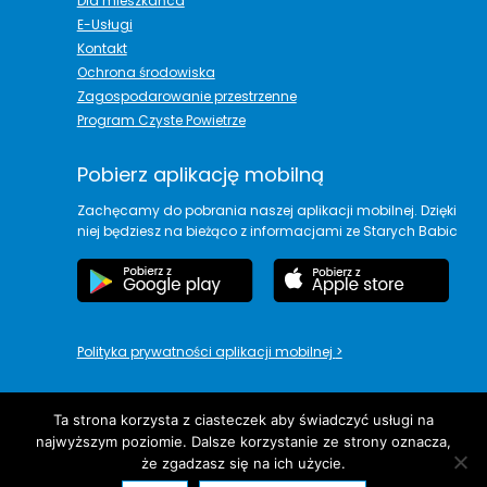
Dla mieszkańca
E-Usługi
Kontakt
Ochrona środowiska
Zagospodarowanie przestrzenne
Program Czyste Powietrze
Pobierz aplikację mobilną
Zachęcamy do pobrania naszej aplikacji mobilnej. Dzięki
niej będziesz na bieżąco z informacjami ze Starych Babic
Polityka prywatności aplikacji mobilnej
>
Ta strona korzysta z ciasteczek aby świadczyć usługi na
najwyższym poziomie. Dalsze korzystanie ze strony oznacza,
copyright© Urząd Gminy Stare Babice
że zgadzasz się na ich użycie.