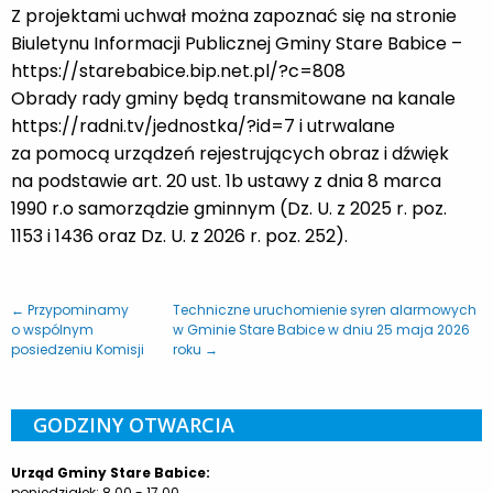
Z projektami uchwał można zapoznać się na stronie
Biuletynu Informacji Publicznej Gminy Stare Babice –
https://starebabice.bip.net.pl/?c=808
Obrady rady gminy będą transmitowane na kanale
https://radni.tv/jednostka/?id=7 i utrwalane
za pomocą urządzeń rejestrujących obraz i dźwięk
na podstawie art. 20 ust. 1b ustawy z dnia 8 marca
1990 r.o samorządzie gminnym (Dz. U. z 2025 r. poz.
1153 i 1436 oraz Dz. U. z 2026 r. poz. 252).
← Przypominamy
Techniczne uruchomienie syren alarmowych
o wspólnym
w Gminie Stare Babice w dniu 25 maja 2026
posiedzeniu Komisji
roku →
GODZINY OTWARCIA
Urząd Gminy Stare Babice:
poniedziałek: 8.00 - 17.00