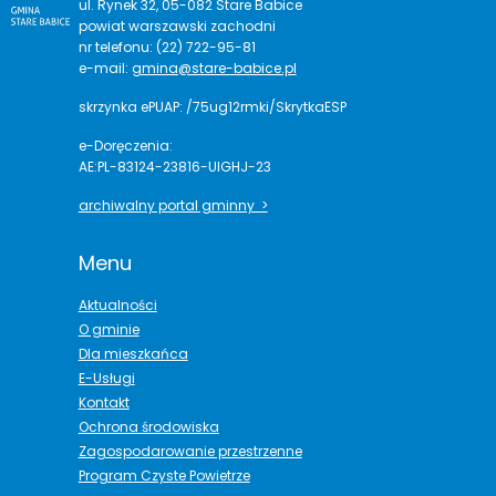
ul. Rynek 32, 05-082 Stare Babice
powiat warszawski zachodni
nr telefonu: (22) 722-95-81
e-mail:
gmina@stare-babice.pl
skrzynka ePUAP: /75ug12rmki/SkrytkaESP
e-Doręczenia:
AE:PL-83124-23816-UIGHJ-23
archiwalny portal gminny >
Menu
Aktualności
O gminie
Dla mieszkańca
E-Usługi
Kontakt
Ochrona środowiska
Zagospodarowanie przestrzenne
Program Czyste Powietrze