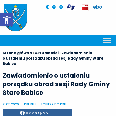
eboi
Otwórz pasek narzędzi
Strona główna
Aktualności
Zawiadomienie
>
>
o ustaleniu porządku obrad sesji Rady Gminy Stare
Babice
Zawiadomienie o ustaleniu
porządku obrad sesji Rady Gminy
Stare Babice
21.05.2026
DRUKUJ
POBIERZ DO PDF
Facebook
udostępnij