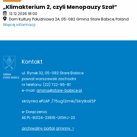
„Klimakterium 2, czyli Menopauzy Szał”
12.12.2026 18:00
Dom Kultury Południowa 2A, 05-082 Gmina Stare Babice, Poland
Więcej informacji
Kontakt
ul. Rynek 32, 05-082 Stare Babice
powiat warszawski zachodni
nr telefonu: (22) 722-95-81
e-mail:
gmina@stare-babice.pl
skrzynka ePUAP: /75ug12rmki/SkrytkaESP
e-Doręczenia:
AE:PL-83124-23816-UIGHJ-23
archiwalny portal gminny >