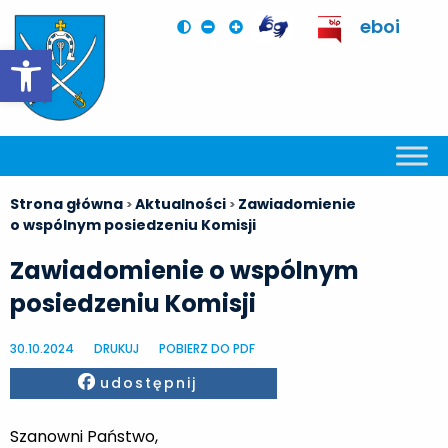
eboi
Otwórz pasek narzędzi
Strona główna
Aktualności
Zawiadomienie
>
>
o wspólnym posiedzeniu Komisji
Zawiadomienie o wspólnym
posiedzeniu Komisji
30.10.2024
DRUKUJ
POBIERZ DO PDF
Facebook
udostępnij
Szanowni Państwo,