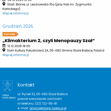
Start: Błonie, ul. Lesznowska 15a (przy Hali im. Zygmunta
Karlickiego)
Więcej informacji
Grudzień 2026
KULTURA
„Klimakterium 2, czyli Menopauzy Szał”
12.12.2026 18:00
Dom Kultury Południowa 2A, 05-082 Gmina Stare Babice, Poland
Więcej informacji
Kontakt
ul. Rynek 32, 05-082 Stare Babice
powiat warszawski zachodni
nr telefonu: (22) 722-95-81
e-mail:
gmina@stare-babice.pl