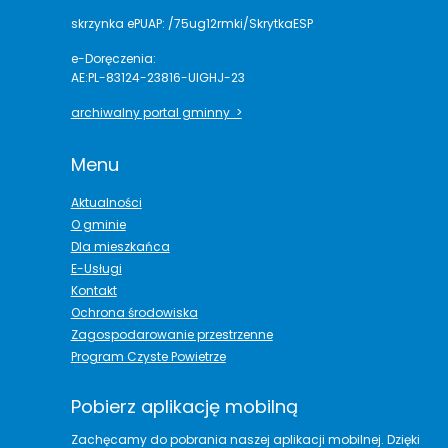
skrzynka ePUAP: /75ug12rmki/SkrytkaESP
e-Doręczenia:
AE:PL-83124-23816-UIGHJ-23
archiwalny portal gminny >
Menu
Aktualności
O gminie
Dla mieszkańca
E-Usługi
Kontakt
Ochrona środowiska
Zagospodarowanie przestrzenne
Program Czyste Powietrze
Pobierz aplikację mobilną
Zachęcamy do pobrania naszej aplikacji mobilnej. Dzięki