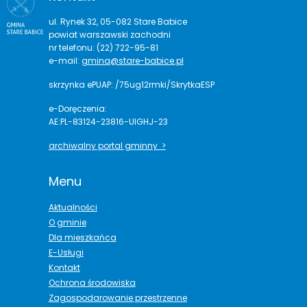
ul. Rynek 32, 05-082 Stare Babice
powiat warszawski zachodni
nr telefonu: (22) 722-95-81
e-mail:
gmina@stare-babice.pl
skrzynka ePUAP: /75ug12rmki/SkrytkaESP
e-Doręczenia:
AE:PL-83124-23816-UIGHJ-23
archiwalny portal gminny >
Menu
Aktualności
O gminie
Dla mieszkańca
E-Usługi
Kontakt
Ochrona środowiska
Zagospodarowanie przestrzenne