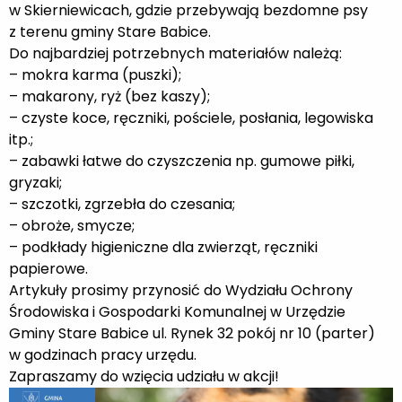
w Skierniewicach, gdzie przebywają bezdomne psy
z terenu gminy Stare Babice.
Do najbardziej potrzebnych materiałów należą:
– m
okra karma (puszki);
– m
akarony, ryż (bez kaszy);
– c
zyste koce, ręczniki, pościele, posłania, legowiska
itp.;
– z
abawki łatwe do czyszczenia np. gumowe piłki,
gryzaki;
– s
zczotki, zgrzebła do czesania;
– o
broże, smycze;
– podkłady higieniczne dla zwierząt, ręczniki
papierowe.
Artykuły prosimy przynosić do Wydziału Ochrony
Środowiska i Gospodarki Komunalnej w Urzędzie
Gminy Stare Babice ul. Rynek 32 pokój nr 10 (parter)
w godzinach pracy urzędu.
Zapraszamy do wzięcia udziału w akcji!