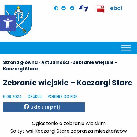
eboi
Otwórz pasek narzędzi
Strona główna
Aktualności
Zebranie wiejskie –
>
>
Koczargi Stare
Zebranie wiejskie – Koczargi Stare
6.09.2024
DRUKUJ
POBIERZ DO PDF
Facebook
udostępnij
Ogłoszenie o zebraniu wiejskim
Sołtys wsi Koczargi Stare zaprasza mieszkańców