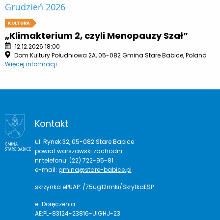
Grudzień 2026
KULTURA
„Klimakterium 2, czyli Menopauzy Szał”
12.12.2026 18:00
Dom Kultury Południowa 2A, 05-082 Gmina Stare Babice, Poland
Więcej informacji
Kontakt
ul. Rynek 32, 05-082 Stare Babice
powiat warszawski zachodni
nr telefonu: (22) 722-95-81
e-mail:
gmina@stare-babice.pl
skrzynka ePUAP: /75ug12rmki/SkrytkaESP
e-Doręczenia:
AE:PL-83124-23816-UIGHJ-23