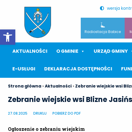
wersja kont
Otwórz pasek narzędzi
Radiostacja Babice
M
AKTUALNOŚCI
O GMINIE
URZĄD GMINY
E-USŁUGI
DEKLARACJA DOSTĘPNOŚCI
FUN
Strona główna
Aktualności
Zebranie wiejskie wsi Bli
>
>
Zebranie wiejskie wsi Blizne Jasiń
27.08.2025
DRUKUJ
POBIERZ DO PDF
Ogłoszenie o zebraniu wiejskim