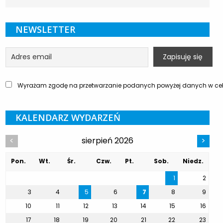
NEWSLETTER
Wyrażam zgodę na przetwarzanie podanych powyżej danych w celu
KALENDARZ WYDARZEŃ
sierpień 2026
<
>
Pon.
Wt.
Śr.
Czw.
Pt.
Sob.
Niedz.
1
2
3
4
5
6
7
8
9
10
11
12
13
14
15
16
17
18
19
20
21
22
23