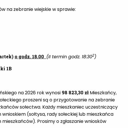
w na zebranie wiejskie w sprawie:
2
wartek)
o godz. 18.00
(II termin godz. 18:30
)
ki 1B
ińskiego na 2026 rok wynosi
98 823,30 zł
Mieszkańcy,
sołeckiego proszeni są o przygotowanie na zebranie
szkańców sołectwa. Każdy mieszkaniec uczestniczący
 wnioskiem (sołtysa, rady sołeckiej lub mieszkańca
h mieszkańców). Prosimy o zgłaszanie wniosków