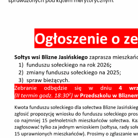
sprawdzonych pod kątem merytorycznym.