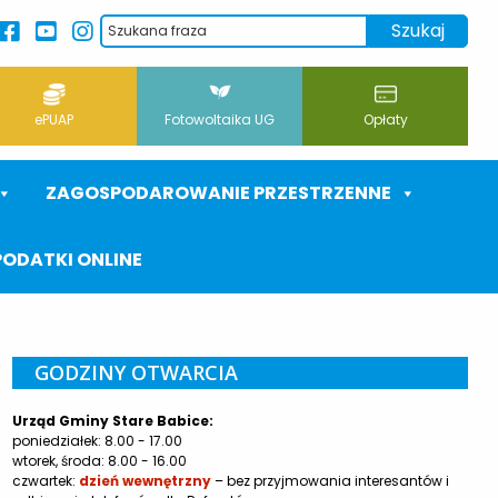
ePUAP
Fotowoltaika UG
Opłaty
ZAGOSPODAROWANIE PRZESTRZENNE
PODATKI ONLINE
GODZINY OTWARCIA
Urząd Gminy Stare Babice:
poniedziałek: 8.00 - 17.00
wtorek, środa: 8.00 - 16.00
czwartek:
dzień wewnętrzny
– bez przyjmowania interesantów i