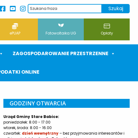
ePUAP
Fotowoltaika UG
Opłaty
ZAGOSPODAROWANIE PRZESTRZENNE
PODATKI ONLINE
GODZINY OTWARCIA
Urząd Gminy Stare Babice:
poniedziałek: 8.00 - 17.00
wtorek, środa: 8.00 - 16.00
czwartek:
dzień wewnętrzny
– bez przyjmowania interesantów i