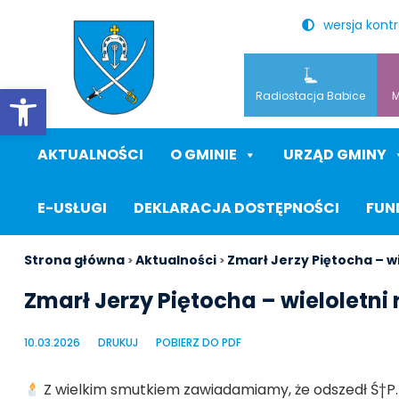
wersja kont
Otwórz pasek narzędzi
Radiostacja Babice
M
AKTUALNOŚCI
O GMINIE
URZĄD GMINY
E-USŁUGI
DEKLARACJA DOSTĘPNOŚCI
FUN
Strona główna
Aktualności
Zmarł Jerzy Piętocha – w
>
>
Zmarł Jerzy Piętocha – wieloletni
10.03.2026
DRUKUJ
POBIERZ DO PDF
Z wielkim smutkiem zawiadamiamy, że odszedł Ś†P. 