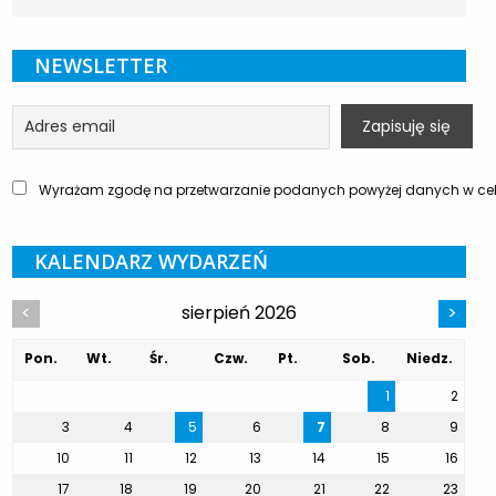
NEWSLETTER
Wyrażam zgodę na przetwarzanie podanych powyżej danych w celu
KALENDARZ WYDARZEŃ
sierpień 2026
<
>
Pon.
Wt.
Śr.
Czw.
Pt.
Sob.
Niedz.
1
2
3
4
5
6
7
8
9
10
11
12
13
14
15
16
17
18
19
20
21
22
23