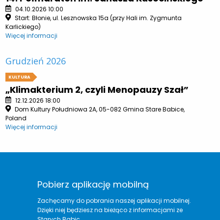
04.10.2026 10:00
Start: Błonie, ul. Lesznowska 15a (przy Hali im. Zygmunta
Karlickiego)
Więcej informacji
Grudzień 2026
KULTURA
„Klimakterium 2, czyli Menopauzy Szał”
12.12.2026 18:00
Dom Kultury Południowa 2A, 05-082 Gmina Stare Babice,
Poland
Więcej informacji
Pobierz aplikację mobilną
Zachęcamy do pobrania naszej aplikacji mobilnej.
Dzięki niej będziesz na bieżąco z informacjami ze
Starych Babic