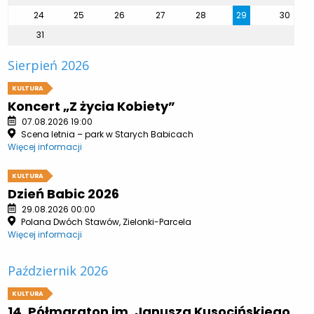
24
25
26
27
28
29
30
31
Sierpień 2026
KULTURA
Koncert „Z życia Kobiety”
07.08.2026 19:00
Scena letnia – park w Starych Babicach
Więcej informacji
KULTURA
Dzień Babic 2026
29.08.2026 00:00
Polana Dwóch Stawów, Zielonki-Parcela
Więcej informacji
Październik 2026
KULTURA
14. Półmaraton im. Janusza Kusocińskiego