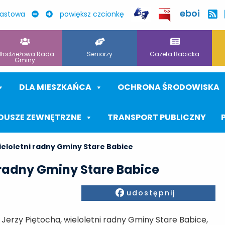
eboi
rastowa
powiększ czcionkę
łodzieżowa Rada
Seniorzy
Gazeta Babicka
Gminy
DLA MIESZKAŃCA
OCHRONA ŚRODOWISKA
DUSZE ZEWNĘTRZNE
TRANSPORT PUBLICZNY
ieloletni radny Gminy Stare Babice
 radny Gminy Stare Babice
Facebook
udostępnij
Jerzy Piętocha, wieloletni radny Gminy Stare Babice,