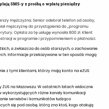
yłają SMS-y z prośbą o wpłatę pieniędzy
arszy mężczyzna. Senior odebrał telefon od osoby,
wiał mężczyznę do przystąpienia do „programu
tury. Opłata za tę usługę wynosiła 800 zł. Klient
tracji w programie i przypomnieniem o płatności.
kich, a zwłaszcza do osób starszych, o zachowanie
nych. Informacje przekazywane w ten sposób mogą
nie z tymi klientami, którzy mają konto na eZUS
wy ZUS na Mazowszu: W ostatnich latach widoczne
w wykorzystujących różne kanały komunikacji
owanie serwisów i komunikatów łudząco
cych się pod osobę, którą zna ktoś, kogo atakują