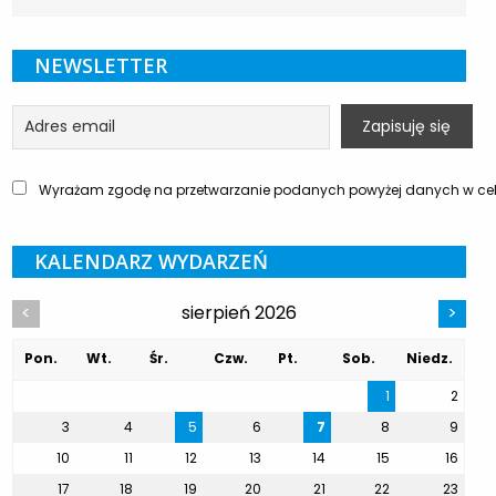
NEWSLETTER
Wyrażam zgodę na przetwarzanie podanych powyżej danych w celu
KALENDARZ WYDARZEŃ
sierpień 2026
<
>
Pon.
Wt.
Śr.
Czw.
Pt.
Sob.
Niedz.
1
2
3
4
5
6
7
8
9
10
11
12
13
14
15
16
17
18
19
20
21
22
23