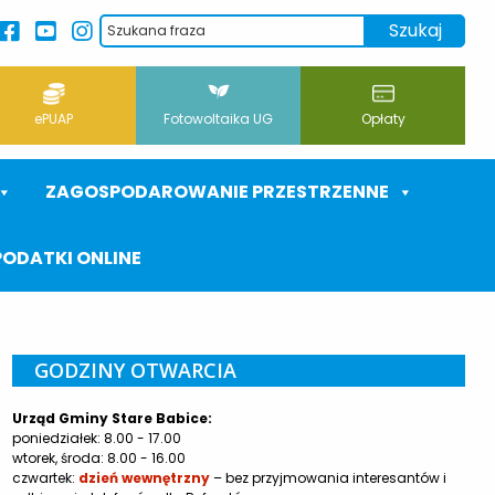
ePUAP
Fotowoltaika UG
Opłaty
ZAGOSPODAROWANIE PRZESTRZENNE
PODATKI ONLINE
GODZINY OTWARCIA
Urząd Gminy Stare Babice:
poniedziałek: 8.00 - 17.00
wtorek, środa: 8.00 - 16.00
czwartek:
dzień wewnętrzny
– bez przyjmowania interesantów i