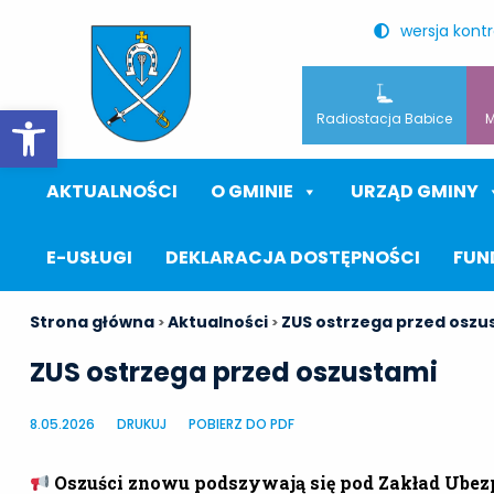
wersja kont
Otwórz pasek narzędzi
Radiostacja Babice
M
AKTUALNOŚCI
O GMINIE
URZĄD GMINY
E-USŁUGI
DEKLARACJA DOSTĘPNOŚCI
FUN
Strona główna
Aktualności
ZUS ostrzega przed oszu
>
>
ZUS ostrzega przed oszustami
8.05.2026
DRUKUJ
POBIERZ DO PDF
Oszuści znowu podszywają się pod Zakład Ubezp