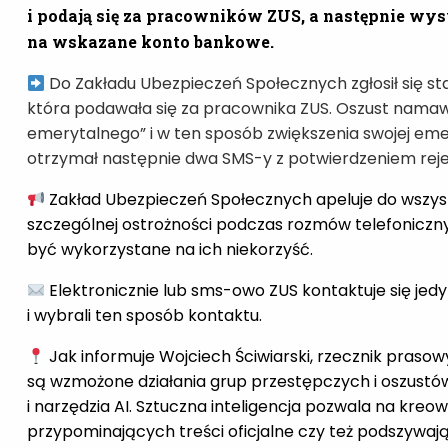
i podają się za pracowników ZUS, a następnie wys
na wskazane konto bankowe.
Do Zakładu Ubezpieczeń Społecznych zgłosił się st
która podawała się za pracownika ZUS. Oszust nama
emerytalnego” i w ten sposób zwiększenia swojej emery
otrzymał następnie dwa SMS-y z potwierdzeniem rejes
Zakład Ubezpieczeń Społecznych apeluje do wszyst
szczególnej ostrożności podczas rozmów telefonicz
być wykorzystane na ich niekorzyść.
Elektronicznie lub sms-owo ZUS kontaktuje się jedy
i wybrali ten sposób kontaktu.
Jak informuje Wojciech Ściwiarski, rzecznik praso
są wzmożone działania grup przestępczych i oszustó
i narzędzia AI. Sztuczna inteligencja pozwala na kre
przypominających treści oficjalne czy też podszywają