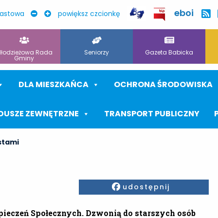
eboi
rastowa
powiększ czcionkę
łodzieżowa Rada
Seniorzy
Gazeta Babicka
Gminy
DLA MIESZKAŃCA
OCHRONA ŚRODOWISKA
DUSZE ZEWNĘTRZNE
TRANSPORT PUBLICZNY
stami
Facebook
udostępnij
ieczeń Społecznych. Dzwonią do starszych osób