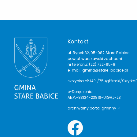
Kontakt
ul. Rynek 32, 05-082 Stare Babice
powiat warszawski zachodni
nr telefonu: (22) 722-95-81
e-mail:
gmina@stare-babice.pl
skrzynka ePUAP: /75ug12rmki/Skrytka
e-Doręczenia:
AE:PL-83124-23816-UIGHJ-23
archiwalny portal gminny >