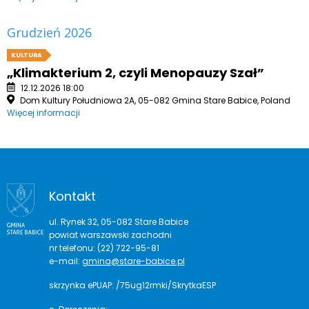
Grudzień 2026
KULTURA
„Klimakterium 2, czyli Menopauzy Szał”
12.12.2026 18:00
Dom Kultury Południowa 2A, 05-082 Gmina Stare Babice, Poland
Więcej informacji
Kontakt
ul. Rynek 32, 05-082 Stare Babice
powiat warszawski zachodni
nr telefonu: (22) 722-95-81
e-mail:
gmina@stare-babice.pl
skrzynka ePUAP: /75ug12rmki/SkrytkaESP