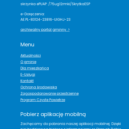
skrzynka ePUAP: /75ug12rmki/SkrytkaESP
e-Doręczenia:
AE:PL-83124-23816-UIGHJ-23
archiwalny portal gminny >
Menu
Aktualności
O gminie
Dla mieszkańca
E-Usługi
Kontakt
Ochrona środowiska
Zagospodarowanie przestrzenne
Program Czyste Powietrze
Pobierz aplikację mobilną
Zachęcamy do pobrania naszej aplikacji mobilnej. Dzięki