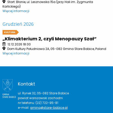
Start: Błonie, ul. Lesznowska 15a (przy Hali im. Zygmunta
Karlickiego)
Więcej informacji
Grudzień 2026
KULTURA
„Klimakterium 2, czyli Menopauzy Szał”
12.12.2026 18:00
Dom Kultury Południowa 2A, 05-082 Gmina Stare Babice, Poland
Więcej informacji
Kontakt
ul. Rynek 32, 05-082 Stare Babice
powiat warszawski zachodni
nr telefonu: (22) 722-95-81
e-mail:
gmina@stare-babice.pl