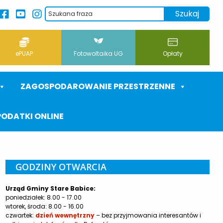
ePUAP
Fotowoltaika UG
Opłaty
ZAGOSPODAROWANIE PRZESTRZENNE
PODATKI ONLINE
GODZINY OTWARCIA
Urząd Gminy Stare Babice:
poniedziałek: 8.00 - 17.00
wtorek, środa: 8.00 - 16.00
czwartek:
dzień wewnętrzny
– bez przyjmowania interesantów i