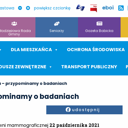
eboi
rastowa
powiększ czcionkę
łodzieżowa Rada
Seniorzy
Gazeta Babicka
Gminy
DLA MIESZKAŃCA
OCHRONA ŚRODOWISKA
DUSZE ZEWNĘTRZNE
TRANSPORT PUBLICZNY
 – przypominamy o badaniach
pominamy o badaniach
Facebook
udostępnij
owni mammograficznej
22 października 2021