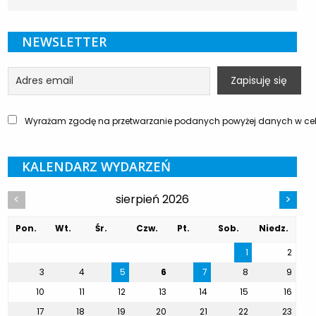
NEWSLETTER
Wyrażam zgodę na przetwarzanie podanych powyżej danych w celu
KALENDARZ WYDARZEŃ
sierpień 2026
<
>
Pon.
Wt.
Śr.
Czw.
Pt.
Sob.
Niedz.
1
2
3
4
5
6
7
8
9
10
11
12
13
14
15
16
17
18
19
20
21
22
23