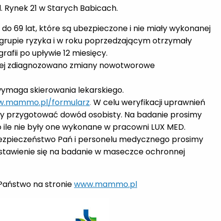
l. Rynek 21 w Starych Babicach.
o 69 lat, które są ubezpieczone i nie miały wykonanej
 grupie ryzyka i w roku poprzedzającym otrzymały
ii po upływie 12 miesięcy.
śniej zdiagnozowano zmiany nowotworowe
 wymaga skierowania lekarskiego.
w.mammo.pl/formularz
.
W celu weryfikacji uprawnień
y przygotować dowód osobisty. Na badanie prosimy
 ile nie były one wykonane w pracowni LUX MED.
 bezpieczeństwo Pań i personelu medycznego prosimy
 stawienie się na badanie w maseczce ochronnej
Państwo na stronie
www.mammo.pl