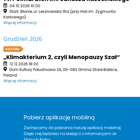
04.10.2026 10:00
Start: Błonie, ul. Lesznowska 15a (przy Hali im. Zygmunta
Karlickiego)
Więcej informacji
Grudzień 2026
KULTURA
„Klimakterium 2, czyli Menopauzy Szał”
12.12.2026 18:00
Dom Kultury Południowa 2A, 05-082 Gmina Stare Babice,
Poland
Więcej informacji
Pobierz aplikację mobilną
Zachęcamy do pobrania naszej aplikacji mobilnej.
Dzięki niej będziesz na bieżąco z informacjami ze
Starych Babic