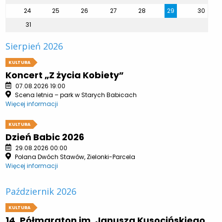
24
25
26
27
28
29
30
31
Sierpień 2026
KULTURA
Koncert „Z życia Kobiety”
07.08.2026 19:00
Scena letnia – park w Starych Babicach
Więcej informacji
KULTURA
Dzień Babic 2026
29.08.2026 00:00
Polana Dwóch Stawów, Zielonki-Parcela
Więcej informacji
Październik 2026
KULTURA
14. Półmaraton im. Janusza Kusocińskiego