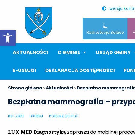
wersja kont
Otwórz pasek narzędzi
Radiostacja Babice
M
AKTUALNOŚCI
O GMINIE
URZĄD GMINY
E-USŁUGI
DEKLARACJA DOSTĘPNOŚCI
FUN
Strona główna
Aktualności
Bezpłatna mammografia
>
>
Bezpłatna mammografia – przy
8.10.2021
DRUKUJ
POBIERZ DO PDF
LUX MED Diagnostyka
zaprasza do mobilnej prac