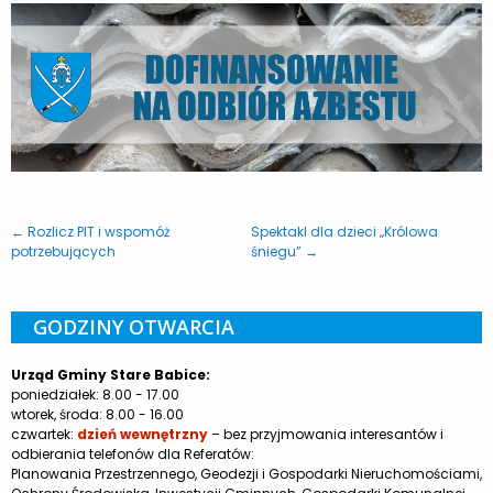
← Rozlicz PIT i wspomóż
Spektakl dla dzieci „Królowa
potrzebujących
śniegu” →
GODZINY OTWARCIA
Urząd Gminy Stare Babice:
poniedziałek: 8.00 - 17.00
wtorek, środa: 8.00 - 16.00
czwartek:
dzień wewnętrzny
– bez przyjmowania interesantów i
odbierania telefonów dla Referatów:
Planowania Przestrzennego, Geodezji i Gospodarki Nieruchomościami,