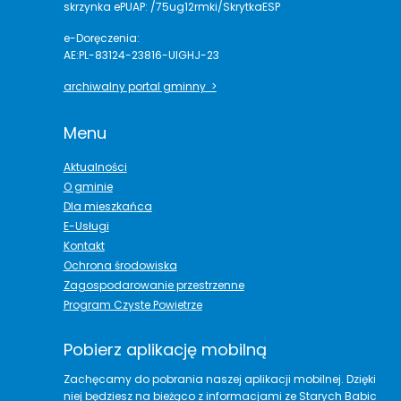
skrzynka ePUAP: /75ug12rmki/SkrytkaESP
e-Doręczenia:
AE:PL-83124-23816-UIGHJ-23
archiwalny portal gminny >
Menu
Aktualności
O gminie
Dla mieszkańca
E-Usługi
Kontakt
Ochrona środowiska
Zagospodarowanie przestrzenne
Program Czyste Powietrze
Pobierz aplikację mobilną
Zachęcamy do pobrania naszej aplikacji mobilnej. Dzięki
niej będziesz na bieżąco z informacjami ze Starych Babic