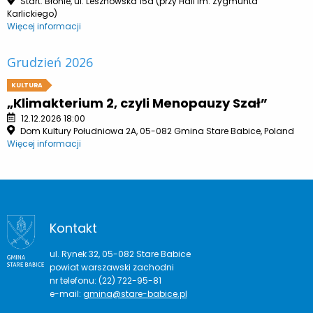
Start: Błonie, ul. Lesznowska 15a (przy Hali im. Zygmunta
Karlickiego)
Więcej informacji
Grudzień 2026
KULTURA
„Klimakterium 2, czyli Menopauzy Szał”
12.12.2026 18:00
Dom Kultury Południowa 2A, 05-082 Gmina Stare Babice, Poland
Więcej informacji
Kontakt
ul. Rynek 32, 05-082 Stare Babice
powiat warszawski zachodni
nr telefonu: (22) 722-95-81
e-mail:
gmina@stare-babice.pl