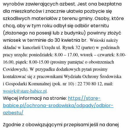
wyrobów zawierających azbest. Jest ona bezpłatna
dla mieszkańców i znacznie ułatwia pozbycie się
szkodliwych materiałów z terenu gminy. Osoby, które
chcą, aby w tym roku odbył się odbiór eternitu
(złożonego na posesji lub z budynku) powinny złożyć
wniosek w terminie do 30 kwietnia br.
Wnioski należy
składać w kancelarii Urzędu ul. Rynek 32 (parter) w godzinach
pracy urzędu: poniedziałek: 8.00 – 17.00, wtorek – czwartek: 8.00-
16.00, piątek: 8.00-15.00 (prosimy pamiętać o obostrzeniach
Covidowych).
W przypadku dodatkowych pytań prosimy
kontaktować się z pracownikami Wydziału Ochrony Środowiska
i Gospodarki Komunalnej (pok. nr 10) : 22 730 80 12,
mail:
wosigk@stare-babice.pl
.
Więcej informacji na stronie:
https://stare-
babice.pl/ochrona-srodowiska/odpady/odbior-
azbestu/
Zgodnie z obowiązującymi przepisami jeśli na danej