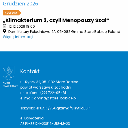
Grudzień 2026
KULTURA
„Klimakterium 2, czyli Menopauzy Szał”
12.12.2026 18:00
Dom Kultury Południowa 2A, 05-082 Gmina Stare Babice, Poland
Więcej informacji
Kontakt
ul. Rynek 32, 05-082 Stare Babice
powiat warszawski zachodni
nr telefonu: (22) 722-95-81
e-mail:
gmina@stare-babice.pl
skrzynka ePUAP: /75ug12rmki/SkrytkaESP
e-Doręczenia:
AE:PL-83124-23816-UIGHJ-23