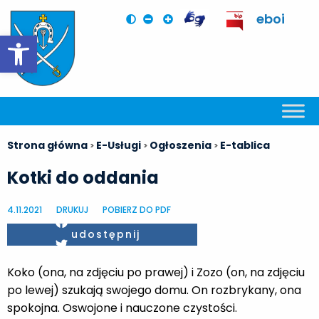
eboi
Otwórz pasek narzędzi
Strona główna
E-Usługi
Ogłoszenia
E-tablica
>
>
>
Kotki do oddania
4.11.2021
DRUKUJ
POBIERZ DO PDF
Facebook
udostępnij
Twitter
Koko (ona, na zdjęciu po prawej) i Zozo (on, na zdjęciu
po lewej) szukają swojego domu. On rozbrykany, ona
spokojna. Oswojone i nauczone czystości.