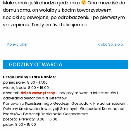
Małe smoki jeśli chodzi o jedzonko
Ona może iść do
domu sama, on wolałby z kocim towarzystwem.
Kociaki są oswojone, po odrobaczeniu i po pierwszym
szczepieniu. Testy na fiv i felv ujemne.
← Kolekcjoner
Kruko Sp. z o.o. →
GODZINY OTWARCIA
Urząd Gminy Stare Babice:
poniedziałek: 8.00 - 17.00
wtorek, środa: 8.00 - 16.00
czwartek:
dzień wewnętrzny
– bez przyjmowania interesantów i
odbierania telefonów dla Referatów:
Planowania Przestrzennego, Geodezji i Gospodarki Nieruchomościami,
Ochrony Środowiska, Inwestycji Gminnych, Gospodarki Komunalnej,
Podatków i Ewidencji Działalności Gospodarczej
pozostałe referaty: 8.00 - 16.00
piątek: 8.00 - 15.00