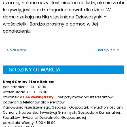
czarnej, zielone oczy. Jest nieufna do ludzi, ale nie zrobi
krzywdy, jest bardzo łagodna nawet dla dzieci. W
domu czekają na Nią stęsknione Dziewczynki –
właścicielki. Bardzo prosimy o pomoc w Jej
odnalezieniu.
← Solar Race
Suret Sp. z o. o. →
GODZINY OTWARCIA
Urząd Gminy Stare Babice:
poniedziałek: 8.00 - 17.00
wtorek, środa: 8.00 - 16.00
czwartek:
dzień wewnętrzny
– bez przyjmowania interesantów i
odbierania telefonów dla Referatów:
Planowania Przestrzennego, Geodezji i Gospodarki Nieruchomościami,
Ochrony Środowiska, Inwestycji Gminnych, Gospodarki Komunalnej,
Podatków i Ewidencji Działalności Gospodarczej
pozostałe referaty: 8.00 - 16.00