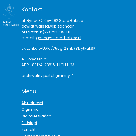
Kontakt
ul. Rynek 32, 05-082 Stare Babice
powiat warszawski zachodni
nr telefonu: (22) 722-95-81
e-mail:
gmina@stare-babice.pl
skrzynka ePUAP: /75ug12rmki/SkrytkaESP
e-Doręczenia:
AE:PL-83124-23816-UIGHJ-23
archiwalny portal gminny >
Menu
Aktualności
O gminie
Dla mieszkańca
E-Usługi
Kontakt