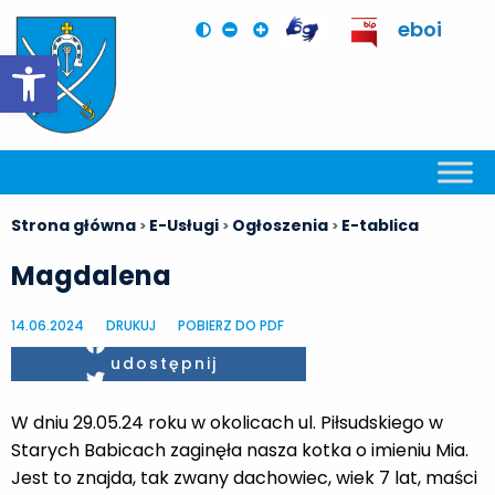
eboi
Otwórz pasek narzędzi
Strona główna
E-Usługi
Ogłoszenia
E-tablica
>
>
>
Magdalena
14.06.2024
DRUKUJ
POBIERZ DO PDF
Facebook
udostępnij
Twitter
W dniu 29.05.24 roku w okolicach ul. Piłsudskiego w
Starych Babicach zaginęła nasza kotka o imieniu Mia.
Jest to znajda, tak zwany dachowiec, wiek 7 lat, maści