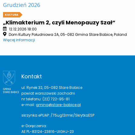
Grudzień 2026
KULTURA
„Klimakterium 2, czyli Menopauzy Szał”
12.12.2026 18:00
Dom Kultury Południowa 2A, 05-082 Gmina Stare Babice, Poland
Więcej informacji
Kontakt
ul. Rynek 32, 05-082 Stare Babice
powiat warszawski zachodni
nr telefonu: (22) 722-95-81
e-mail:
gmina@stare-babice.pl
skrzynka ePUAP: /75ug12rmki/SkrytkaESP
e-Doręczenia:
AE:PL-83124-23816-UIGHJ-23