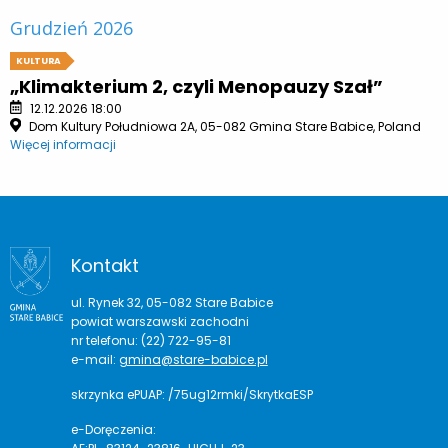
Grudzień 2026
KULTURA
„Klimakterium 2, czyli Menopauzy Szał”
12.12.2026 18:00
Dom Kultury Południowa 2A, 05-082 Gmina Stare Babice, Poland
Więcej informacji
Kontakt
ul. Rynek 32, 05-082 Stare Babice
powiat warszawski zachodni
nr telefonu: (22) 722-95-81
e-mail:
gmina@stare-babice.pl
skrzynka ePUAP: /75ug12rmki/SkrytkaESP
e-Doręczenia: