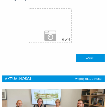
0
of 4
AKTUALNOŚCI
więcej aktualności