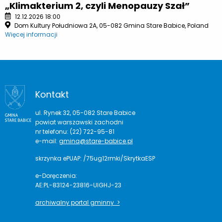
„Klimakterium 2, czyli Menopauzy Szał”
12.12.2026 18:00
Dom Kultury Południowa 2A, 05-082 Gmina Stare Babice, Poland
Więcej informacji
Kontakt
ul. Rynek 32, 05-082 Stare Babice
powiat warszawski zachodni
nr telefonu: (22) 722-95-81
e-mail:
gmina@stare-babice.pl
skrzynka ePUAP: /75ug12rmki/SkrytkaESP
e-Doręczenia:
AE:PL-83124-23816-UIGHJ-23
archiwalny portal gminny >