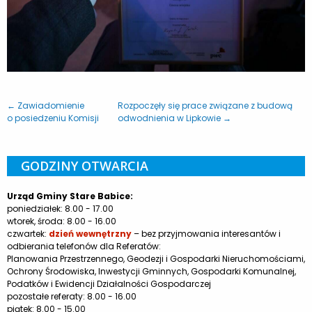
← Zawiadomienie
Rozpoczęły się prace związane z budową
o posiedzeniu Komisji
odwodnienia w Lipkowie →
GODZINY OTWARCIA
Urząd Gminy Stare Babice:
poniedziałek: 8.00 - 17.00
wtorek, środa: 8.00 - 16.00
czwartek:
dzień wewnętrzny
– bez przyjmowania interesantów i
odbierania telefonów dla Referatów:
Planowania Przestrzennego, Geodezji i Gospodarki Nieruchomościami,
Ochrony Środowiska, Inwestycji Gminnych, Gospodarki Komunalnej,
Podatków i Ewidencji Działalności Gospodarczej
pozostałe referaty: 8.00 - 16.00
piątek: 8.00 - 15.00