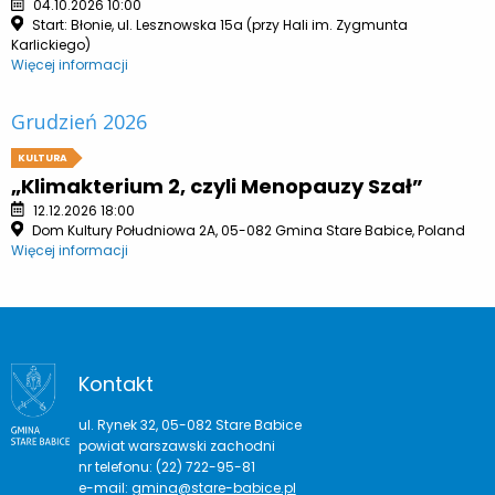
04.10.2026 10:00
Start: Błonie, ul. Lesznowska 15a (przy Hali im. Zygmunta
Karlickiego)
Więcej informacji
Grudzień 2026
KULTURA
„Klimakterium 2, czyli Menopauzy Szał”
12.12.2026 18:00
Dom Kultury Południowa 2A, 05-082 Gmina Stare Babice, Poland
Więcej informacji
Kontakt
ul. Rynek 32, 05-082 Stare Babice
powiat warszawski zachodni
nr telefonu: (22) 722-95-81
e-mail:
gmina@stare-babice.pl