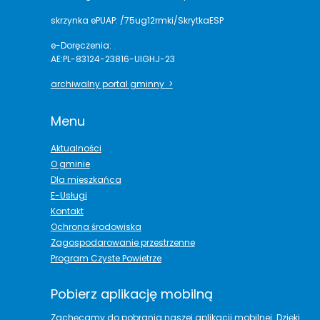
skrzynka ePUAP: /75ug12rmki/SkrytkaESP
e-Doręczenia:
AE:PL-83124-23816-UIGHJ-23
archiwalny portal gminny >
Menu
Aktualności
O gminie
Dla mieszkańca
E-Usługi
Kontakt
Ochrona środowiska
Zagospodarowanie przestrzenne
Program Czyste Powietrze
Pobierz aplikację mobilną
Zachęcamy do pobrania naszej aplikacji mobilnej. Dzięki